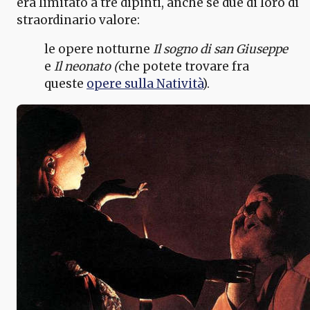
era limitato a tre dipinti, anche se due di loro di
straordinario valore:
le opere notturne
Il sogno di san Giuseppe
e
Il neonato (
che potete trovare fra
queste
opere sulla Natività
).