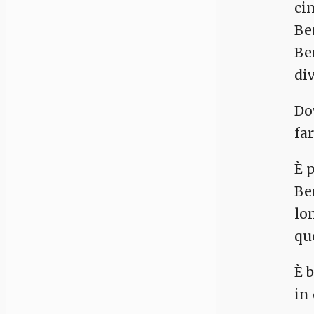
ci
Ber
Be
di
Do
fa
È 
Be
lo
qu
È 
in