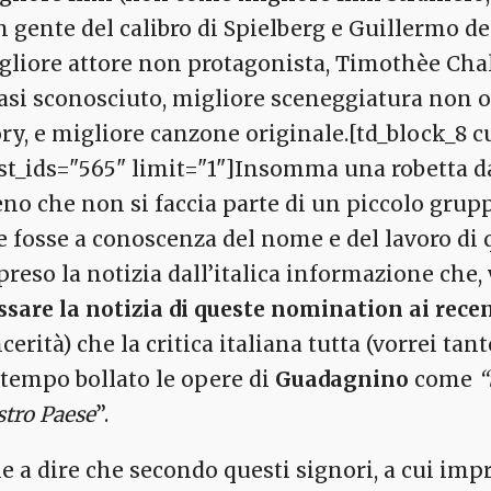
n gente del calibro di Spielberg e Guillermo de
gliore attore non protagonista, Timothèe Ch
asi sconosciuto, migliore sceneggiatura non o
ory, e migliore canzone originale.[td_block_8 c
st_ids="565" limit="1"]Insomma una robetta da
no che non si faccia parte di un piccolo grupp
e fosse a conoscenza del nome e del lavoro di 
preso la notizia dall’italica informazione che,
ssare la notizia di queste nomination ai rece
cerità) che la critica italiana tutta (vorrei ta
 tempo bollato le opere di
Guadagnino
come
“
stro Paese
”.
le a dire che secondo questi signori, a cui imp