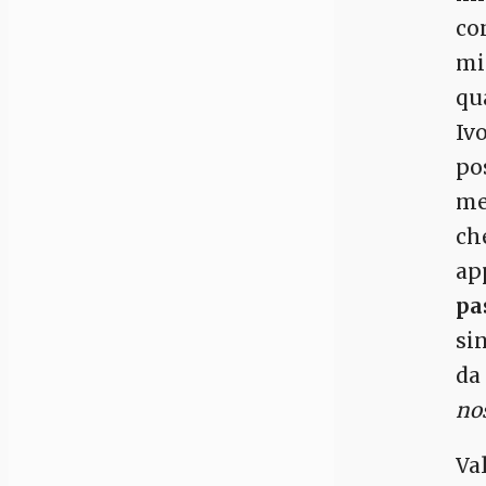
co
mi
qu
Iv
po
me
ch
ap
pa
sin
da
no
Va