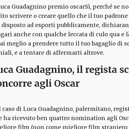
Sì, perché se no
lito scrivere o creare quello che il tuo padro
i disposto ad esporti pubblicamente, dichiarando
ari anche con qualche leccata di culo qua e là r
rai meglio a prendere tutto il tuo bagaglio di s
iali, e a tentare di affermarti altrove.
uca Guadagnino, il regista sc
oncorre agli Oscar
il caso di Luca Guadagnino, palermitano, regi
e ha ricevuto ben quattro nomination agli Osc
gliore film (non come migliore film straniero, 