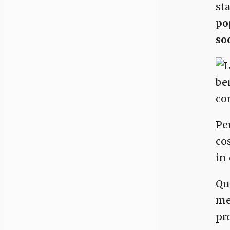
st
po
soc
be
co
Pe
co
in
Qu
me
pr