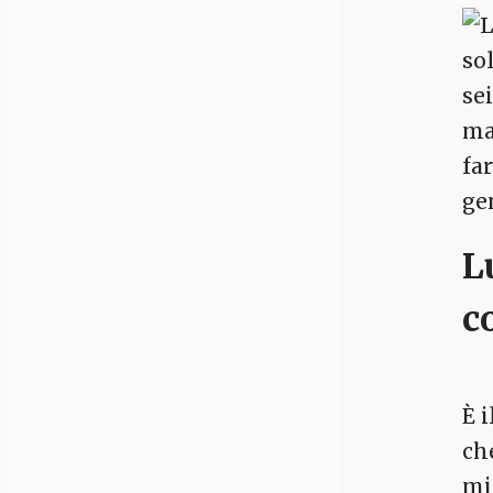
so
se
mag
fa
gen
L
c
È 
ch
mi