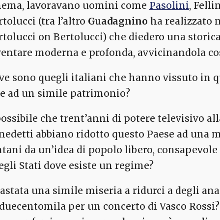
nema, lavoravano uomini come
Pasolini
, Fell
tolucci (tra l’altro
Guadagnino
ha realizzato 
rtolucci on Bertolucci) che diedero una storica
ventare moderna e profonda, avvicinandola così
ve sono quegli italiani che hanno vissuto in q
re ad un simile patrimonio?
possibile che trent’anni di potere televisivo al
nedetti abbiano ridotto questo Paese ad una m
ntani da un’idea di popolo libero, consapevole
egli Stati dove esiste un regime?
bastata una simile miseria a ridurci a degli ana
 duecentomila per un concerto di Vasco Rossi? 