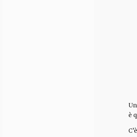
Un
è 
C’