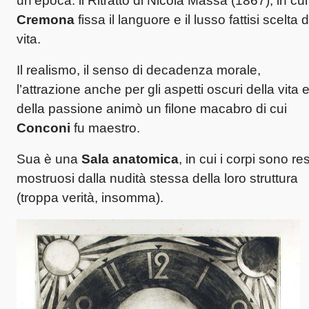
un’epoca: il Ritratto di Nicola Massa (1867), in cui
Cremona
fissa il languore e il lusso fattisi scelta d
vita.
Il realismo, il senso di decadenza morale,
l’attrazione anche per gli aspetti oscuri della vita 
della passione animò un filone macabro di cui
Conconi
fu maestro.
Sua è una
Sala anatomica
, in cui i corpi sono res
mostruosi dalla nudità stessa della loro struttura
(troppa verità, insomma).