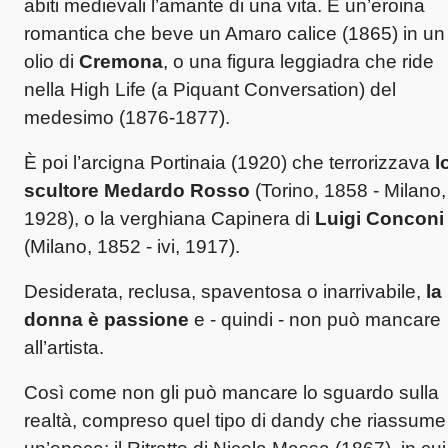
abiti medievali l’amante di una vita. È un’eroina
romantica che beve un Amaro calice (1865) in un
olio di
Cremona
, o una figura leggiadra che ride
nella High Life (a Piquant Conversation) del
medesimo (1876-1877).
È poi l’arcigna Portinaia (1920) che terrorizzava
l
scultore Medardo Rosso
(Torino, 1858 - Milano,
1928), o la verghiana Capinera di
Luigi Conconi
(Milano, 1852 - ivi, 1917).
Desiderata, reclusa, spaventosa o inarrivabile,
la
donna è passione
e - quindi - non può mancare
all’artista.
Così come non gli può mancare lo sguardo sulla
realtà, compreso quel tipo di dandy che riassume