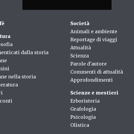
fè
Società
Animali e ambiente
tura
Reportage di viaggi
osofia
Attualità
enticati dalla storia
Scienza
nne
Parole d'autore
mini
Commenti di attualità
ne nella storia
Approfondimenti
teratura
ri
Scienze e mestieri
conti
Erboristeria
Grafologia
Psicologia
Olistica