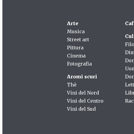
Arte
Caf
Musica
Cul
Street art
Fil
Pittura
Dim
Cinema
Do
Fotografia
Uo
Aromi scuri
Don
Thè
Let
Vini del Nord
Lib
Vini del Centro
Rac
Vini del Sud