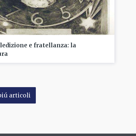
edizione e fratellanza: la
ura
iú articoli