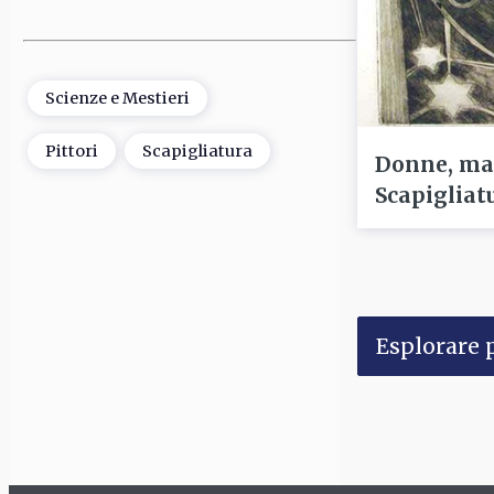
Scienze e Mestieri
Pittori
Scapigliatura
Donne, mal
Scapigliat
Esplorare p