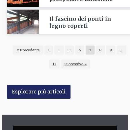
Il fascino dei ponti in
legno coperti
« Precedente
1
…
5
6
7
8
9
…
12
Successivo »
Esplorare piú articoli