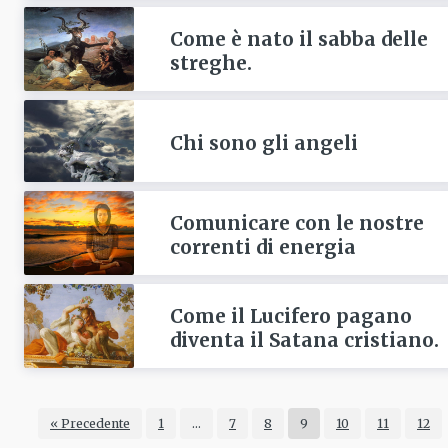
Come è nato il sabba delle
streghe.
Chi sono gli angeli
Comunicare con le nostre
correnti di energia
Come il Lucifero pagano
diventa il Satana cristiano.
« Precedente
1
…
7
8
9
10
11
12