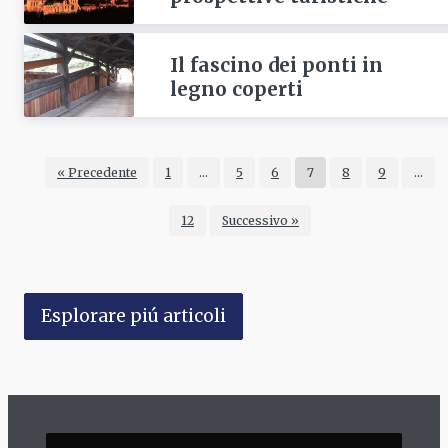
Il fascino dei ponti in
legno coperti
« Precedente
1
…
5
6
7
8
9
…
12
Successivo »
Esplorare piú articoli