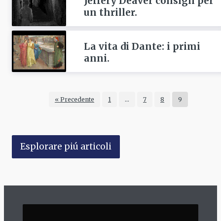
Jeffery Deaver consigli per
un thriller.
La vita di Dante: i primi
anni.
« Precedente
1
…
7
8
9
Esplorare piú articoli