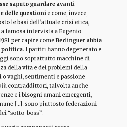
sse saputo guardare avanti
e delle questioni
e come, invece,
o le basi dell’attuale crisi etica,
lla famosa intervista a Eugenio
o 1981 per capire come
Berlinguer abbia
politica.
I partiti hanno degenerato e
i oggi sono soprattutto macchine di
za della vita e dei problemi della
hi o vaghi, sentimenti e passione
i più contraddittori, talvolta anche
genze e i bisogni umani emergenti,
mune […], sono piuttosto federazioni
dei “sotto-boss”.