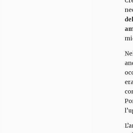
Cr
ne
de
am
mio
Ne
an
occ
era
co
Pon
l’u
L’