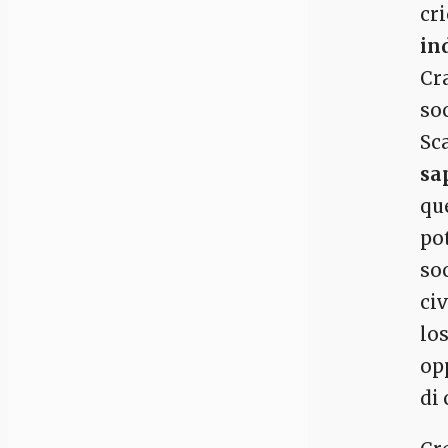
cr
in
Cra
so
Sca
sa
que
pot
so
civ
lo
op
di 