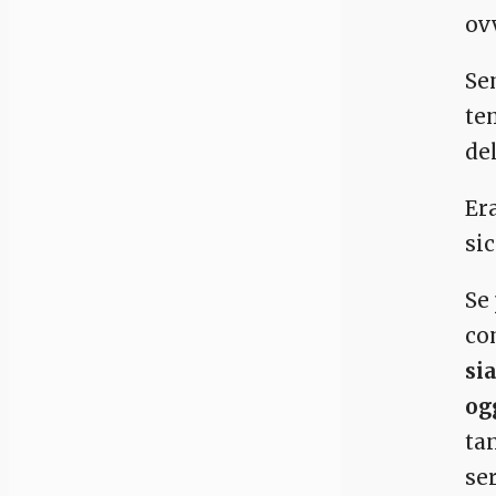
ov
Sem
te
del
Era
si
Se 
co
si
og
ta
ser