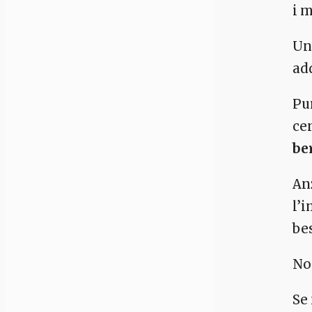
i m
Un
ad
Pur
cen
be
Anz
l’
be
No
Se