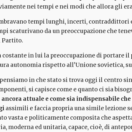
viamente nei tempi e nei modi che allora gli er
bravano tempi lunghi, incerti, contraddittori e,
mpi scaturivano da un preoccupazione che tenev
 Partito.
 costante in lui la preoccupazione di portare il p
cura autonomia rispetto all’Unione sovietica, su
pensiamo in che stato si trova oggi il centro sini
mponenti, si capisce come e quanto ci sia bisog
a ancora attuale e come sia indispensabile che l
gi
assimili e faccia propria una simile lezione se
nto vasta e politicamente composita che aspetta
ia, moderna ed unitaria, capace, cioè, di anteporr