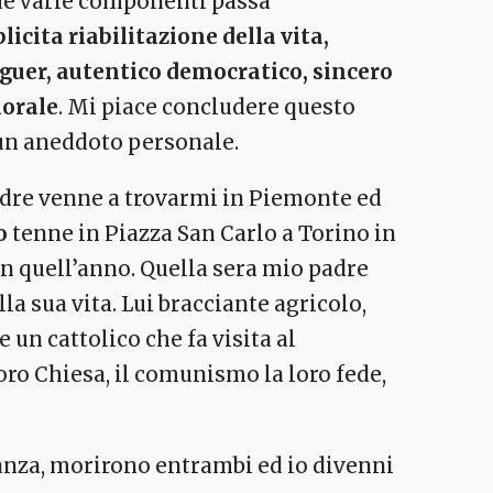
 sue varie componenti passa
licita riabilitazione della vita,
inguer, autentico democratico, sincero
morale
. Mi piace concludere questo
un aneddoto personale.
adre venne a trovarmi in Piemonte ed
o
tenne in Piazza San Carlo a Torino in
in quell’anno. Quella sera mio padre
la sua vita. Lui bracciante agricolo,
un cattolico che fa visita al
 loro Chiesa, il comunismo la loro fede,
anza, morirono entrambi ed io divenni