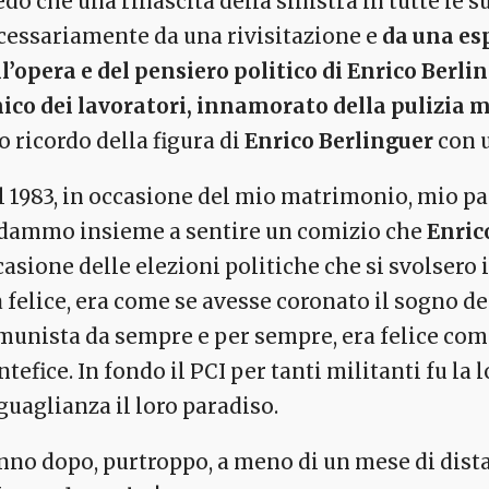
edo che una rinascita della sinistra in tutte le
cessariamente da una rivisitazione e
da una esp
ll’opera e del pensiero politico di Enrico Berl
ico dei lavoratori, innamorato della pulizia 
 ricordo della figura di
Enrico Berlinguer
con 
l 1983, in occasione del mio matrimonio, mio p
dammo insieme a sentire un comizio che
Enric
asione delle elezioni politiche che si svolsero 
 felice, era come se avesse coronato il sogno del
munista da sempre e per sempre, era felice come 
tefice. In fondo il PCI per tanti militanti fu la
guaglianza il loro paradiso.
anno dopo, purtroppo, a meno di un mese di dist