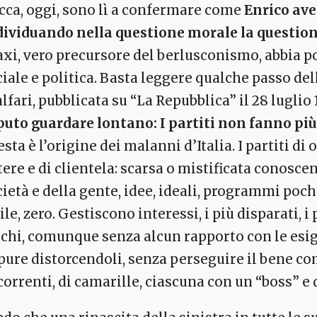
icca, oggi, sono lì a confermare come
Enrico ave
dividuando nella questione morale la question
xi, vero precursore del berlusconismo, abbia post
ciale e politica. Basta leggere qualche passo de
lfari, pubblicata su “La Repubblica” il 28 lugli
puto guardare lontano: I partiti non fanno più 
sta è l’origine dei malanni d’Italia. I partiti d
ere e di clientela: scarsa o mistificata conoscen
cietà e della gente, idee, ideali, programmi poc
ile, zero. Gestiscono interessi, i più disparati, 
schi, comunque senza alcun rapporto con le esi
pure distorcendoli, senza perseguire il bene co
correnti, di camarille, ciascuna con un “boss” e 