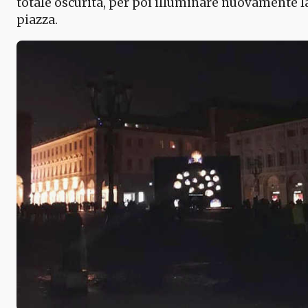
totale oscurità, per poi illuminare nuovamente l
piazza.