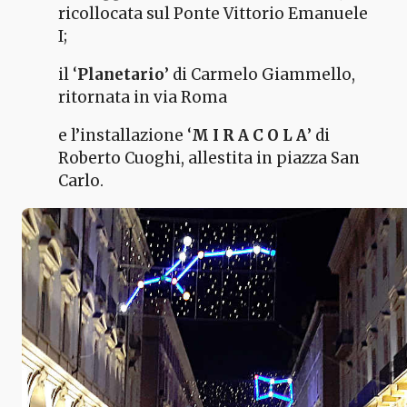
ricollocata sul Ponte Vittorio Emanuele
I;
il ‘
Planetario
’ di Carmelo Giammello,
ritornata in via Roma
e l’installazione ‘
M I R A C O L A
’ di
Roberto Cuoghi, allestita in piazza San
Carlo.