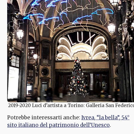
2019-2020 Luci d’artista a Torino: Galleria San Federic
Potrebbe interessarti anche:
Ivrea, “la bella”, 54°
sito italiano del patrimonio dell’Unesco
.