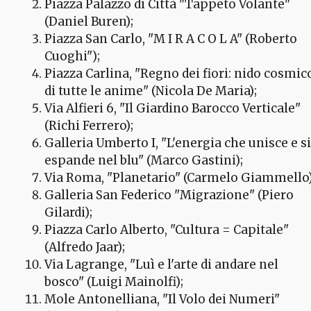
Piazza Palazzo di Città "Tappeto Volante"
(Daniel Buren);
Piazza San Carlo, "M I R A C O L A" (Roberto
Cuoghi");
Piazza Carlina, "Regno dei fiori: nido cosmic
di tutte le anime" (Nicola De Maria);
Via Alfieri 6, "Il Giardino Barocco Verticale"
(Richi Ferrero);
Galleria Umberto I, "L'energia che unisce e si
espande nel blu" (Marco Gastini);
Via Roma, "Planetario" (Carmelo Giammello)
Galleria San Federico "Migrazione" (Piero
Gilardi);
Piazza Carlo Alberto, "Cultura = Capitale"
(Alfredo Jaar);
Via Lagrange, "Luì e l'arte di andare nel
bosco" (Luigi Mainolfi);
Mole Antonelliana, "Il Volo dei Numeri"