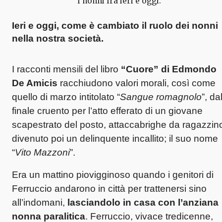
I nonni fra ieri e oggi.
Ieri e oggi, come è cambiato il ruolo dei nonni
nella nostra società
.
I racconti mensili del libro
“Cuore” di Edmondo
De Amicis
racchiudono valori morali, così come
quello di marzo intitolato “
Sangue romagnolo
”, da
finale cruento per l’atto efferato di un giovane
scapestrato del posto, attaccabrighe da ragazzin
divenuto poi un delinquente incallito; il suo nome
“
Vito Mazzoni
”.
Era un mattino piovigginoso quando i genitori di
Ferruccio andarono in città per trattenersi sino
all’indomani,
lasciandolo in casa con l’anziana
nonna paralitica
. Ferruccio, vivace tredicenne,