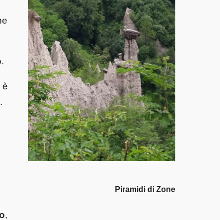
he
.
 è
.
Piramidi di Zone
eo
,