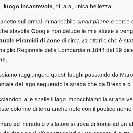
luogo incantevole
, di rara, unica bellezza.
netto sull’ormai immancabile
smart phone
e cerco d
he stavolta Google non delude le mie attese e vengo
urale Piramidi di Zone
di circa 21 ettari e che è sta
siglio Regionale della Lombardia n.1844 del 19 dic
ne.
siamo raggiungere questi luoghi passando da Maron
entale del lago seguendo la strada che da Brescia c
ciandoci alle spalle il lago imbocchiamo la strada ve
ste colonne di terra anche note con il poetico nome
gnaro ed incredulo visitatore si trova di fronte ad un