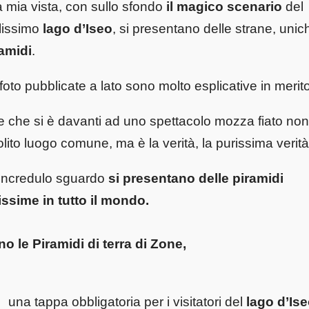
a mia vista, con sullo sfondo
il magico scenario
del
lissimo
lago d’Iseo
, si presentano delle strane, unic
amidi
.
foto pubblicate a lato sono molto esplicative in merito
e che si è davanti ad uno spettacolo mozza fiato non
solito luogo comune, ma è la verità, la purissima verità
’incredulo sguardo
si presentano delle piramidi
issime in tutto il mondo.
o le Piramidi di terra di Zone,
una tappa obbligatoria per i visitatori del
lago d’Is