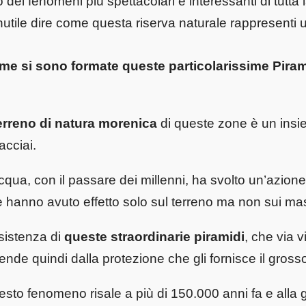
 dei fenomeni più spettacolari e interessanti di tutt
nutile dire come questa riserva naturale rappresenti u
me si sono formate queste particolarissime Piram
terreno di natura morenica
di queste zone è un insie
acciai.
cqua, con il passare dei millenni, ha svolto un’azion
 hanno avuto effetto solo sul terreno ma non sui mass
sistenza di
queste straordinarie piramidi
, che via v
ende quindi dalla protezione che gli fornisce il gross
sto fenomeno risale a più di 150.000 anni fa e alla