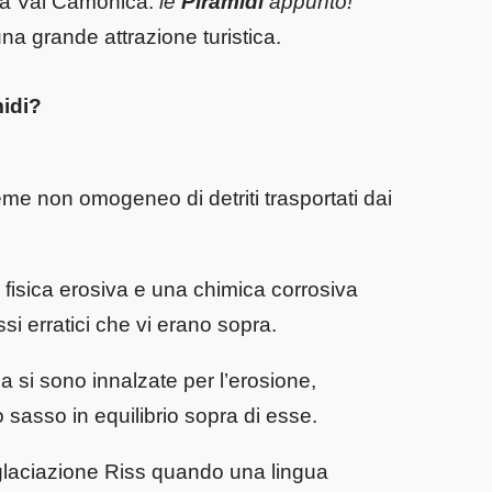
a la Val Camonica:
le
Piramidi
appunto!
na grande attrazione turistica.
idi?
me non omogeneo di detriti trasportati dai
e fisica erosiva e una chimica corrosiva
i erratici che vi erano sopra.
ia si sono innalzate per l’erosione,
o sasso in equilibrio sopra di esse.
 glaciazione Riss quando una lingua