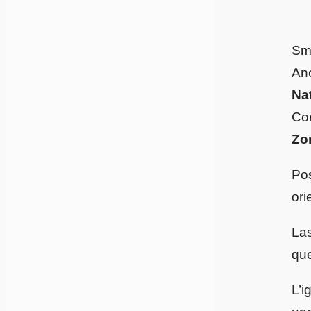
Sma
Anc
Nat
Con
Zo
Pos
ori
Las
que
L’i