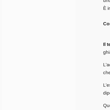
uno
È i
Co
Il 
ghi
L’a
che
L’e
dip
Que