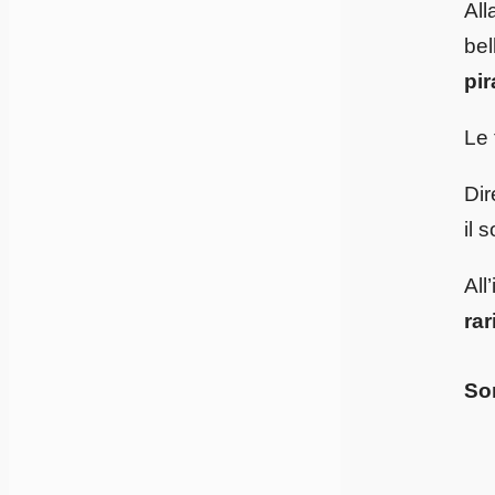
All
bel
pir
Le 
Dir
il 
All
rar
Son