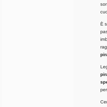
sor
cuo
È s
pas
imb
rag
pir
Leg
pi
spe
per
Cer