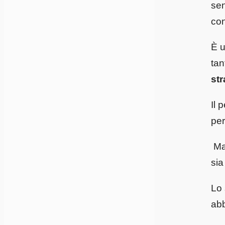
sen
con
È u
tan
str
Il 
per
Ma 
sia
Lo 
abb