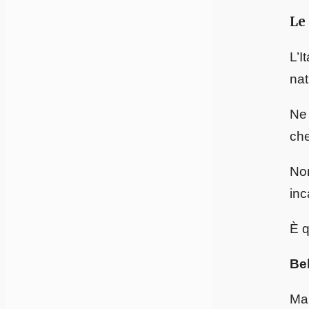
Le
L’I
nat
Ne 
che
Non
inc
È q
Bel
Ma 