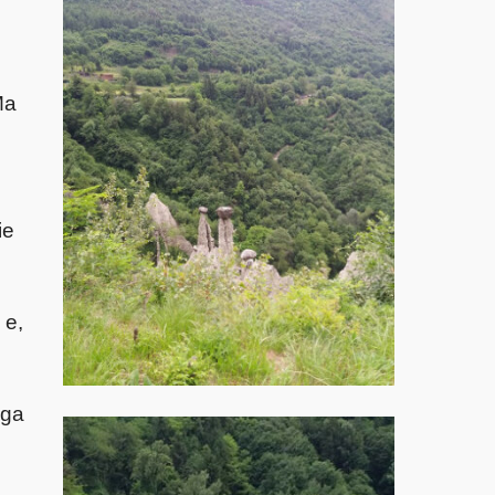
Ma
ie
 e,
aga