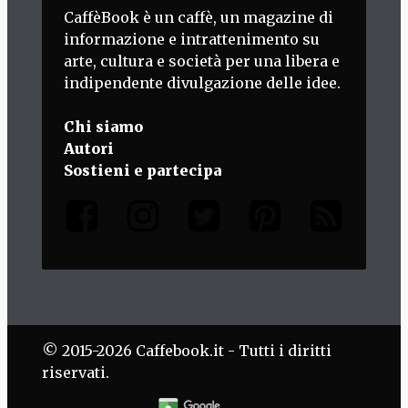
CaffèBook è un caffè, un magazine di
informazione e intrattenimento su
arte, cultura e società per una libera e
indipendente divulgazione delle idee.
Chi siamo
Autori
Sostieni e partecipa
© 2015-2026 Caffebook.it - Tutti i diritti
riservati.