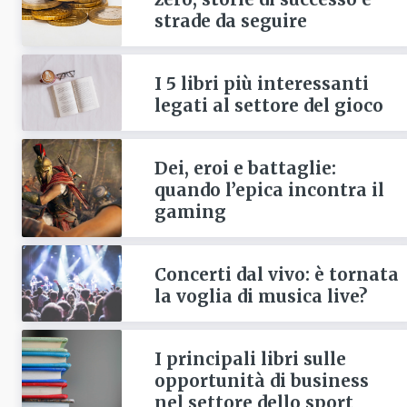
strade da seguire
I 5 libri più interessanti
legati al settore del gioco
Dei, eroi e battaglie:
quando l’epica incontra il
gaming
Concerti dal vivo: è tornata
la voglia di musica live?
I principali libri sulle
opportunità di business
nel settore dello sport