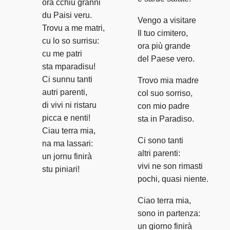
ora cchiù granni
du Paisi veru.
Vengo a visitare
Trovu a me matri,
Il tuo cimitero,
cu lo so surrisu:
ora più grande
cu me patri
del Paese vero.
sta mparadisu!
Ci sunnu tanti
Trovo mia madre
autri parenti,
col suo sorriso,
di vivi ni ristaru
con mio padre
picca e nenti!
sta in Paradiso.
Ciau terra mia,
Ci sono tanti
na ma lassari:
altri parenti:
un jornu finirà
vivi ne son rimasti
stu piniari!
pochi, quasi niente.
Ciao terra mia,
sono in partenza:
un giorno finirà