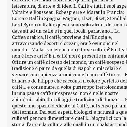
letteratura, di arte e di idee. Il Caffè e tutti i suoi aspe
Voltaire e Rousseau, Robespierre e Marat in Francia;
Lorca e Dalí in Spagna; Wagner, Liszt, Bizet, Stendhal
Lord Byron in Italia: questi sono solo alcuni dei nomi
davanti ad un caffè e in quei locali, parlavano... La
Coffea arabica, il caffè, proviene dall’Etiopia e,
attraversando deserti e oceani, ora è ovunque nel
mondo... Ma la tradizione non è forse cultura? E il tea
non è forse arte? E il caffè non è presente in entrambi
Offrire un caffè al resto del mondo, un caffè sospeso 
tradizione e parte da quella di Napoli e miscelare e
versare con sapienza aromi come in un caffè turco... 
Eduardo de Filippo che racconta il colore perfetto del
caffè… e consumare, a volte purtroppo frettolosamen
in una pausa caffè un’espresso, non è nelle nostre
abitudini… abitudini di oggi e tradizioni di domani... 
questo uno spazio dedicato al Caffè, nel senso più am
del termine. Dai suoi aspetti biologici e naturali a que
culinari per non dimenticare quelli… biografici con la
storia, l’arte e la cultura alle quali in un qualsiasi mod