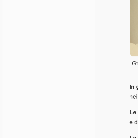
Gr
In 
nei
Le 
e d
Le 