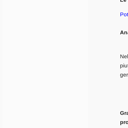
Pot
Ana
Nel
piu
ger
Gr
pro