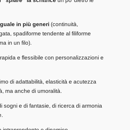
r “
spiare
” la scrittrice
un po’ dietro le
guale in più generi
(continuità,
ata, spadiforme tendente al filiforme
ma in un filo).
rapida e flessibile con personalizzazioni e
o di adattabilità, elasticità e acutezza
tà, ma anche di umoralità.
 sogni e di fantasie, di ricerca di armonia
e.
 intraprendente e dinamico.