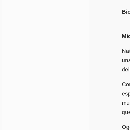
Bio
Mi
Nat
una
del
Co
esp
mul
que
Ogg