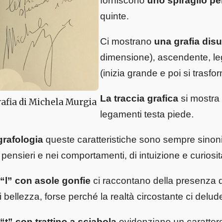
forniscono
uno spiraglio pe
quinte.
Ci mostrano
una grafia disu
dimensione), ascendente, leg
(inizia grande e poi si trasfor
La traccia grafica
si mostra 
afia di Michela Murgia
legamenti testa piede.
grafologia
queste caratteristiche sono sempre sinonim
 pensieri e nei comportamenti, di intuizione e curiosi
“l” con asole gonfie
ci raccontano della presenza di
i bellezza, forse perché la realtà circostante ci delud
“t” con trattino a sciabola
evidenziano un carattere