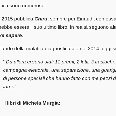
itica sono numerose.
l 2015 pubblica
Chirù
, sempre per Einaudi, confessan
rebbe essere il suo ultimo libro. In realtà seguono al
ve sapere
.
lando della malattia diagnosticatale nel 2014, oggi s
“
Da allora ci sono stati 11 premi, 2 lutti, 3 trasloc
campagna elettorale, una separazione, una guarig
di persone speciali che hanno fatto con me pezzi d
farne
”.
I libri di Michela Murgia: