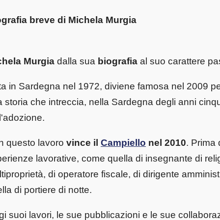
grafia breve di Michela Murgia
chela Murgia
dalla sua
biografia
al suo carattere p
a in Sardegna nel 1972, diviene famosa nel 2009 p
 storia che intreccia, nella Sardegna degli anni cinqu
l'adozione.
n questo lavoro
vince il
Campiello
nel 2010
. Prima 
erienze lavorative, come quella di insegnante di relig
tiproprietà, di operatore fiscale, di dirigente amminis
lla di portiere di notte.
i suoi lavori, le sue pubblicazioni e le sue collabora