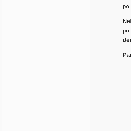
pol
Ne
pot
de
Par