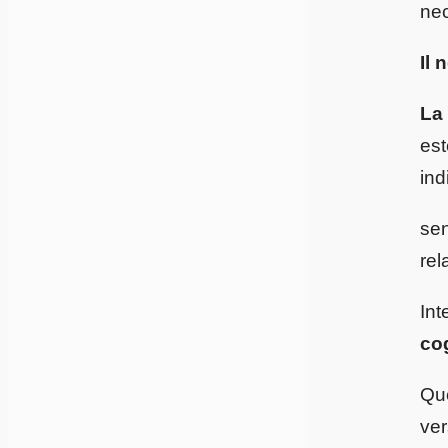
nec
Il 
La 
est
ind
sen
rel
Int
co
Que
ver