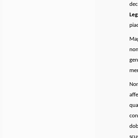
dec
Leg
pia
Mag
nom
gen
me
Non
aff
qua
con
dob
scu