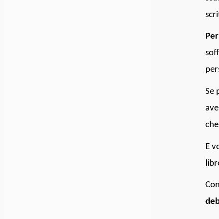
scri
Per
sof
per
Se 
ave
che 
E v
lib
Com
deb