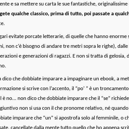
ente e sa mettere su carta le sue fantastiche, originalissim
gete qualche classico, prima di tutto, poi passate a qu
ce.
ari evitate porcate letterarie, di quelle che hanno enorme
i, non c’è bisogno di andare tre metri sopra le righe), dalle
erazioni e generazioni di ragazzi. E non si tratta di gelosia, 
no.
 dico che dobbiate imparare a impaginare un ebook, a metter
ermazione si scrive con l’accento, il “po’ ” è un troncament
l è no... non dico che dobbiate imparare che il “se” richiede i
giuntivo non si usa con il che pronome relativo, né quando l
biate imparare che “un” si apostrofa solo al femminile, o che 
sate, cancellate dalla mente tutto quello che ho appena scri