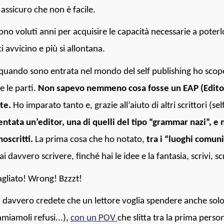
i assicuro che non è facile.
sono voluti anni per acquisire le capacità necessarie a poterl
i avvicino e più si allontana.
quando sono entrata nel mondo del self publishing ho sco
e le parti.
Non sapevo nemmeno cosa fosse un EAP (Editor
te.
Ho imparato tanto e, grazie all’aiuto di altri scrittori (se
entata un’editor, una di quelli del tipo “grammar nazi”, e 
oscritti.
La prima cosa che ho notato,
tra i “luoghi comuni
ai davvero scrivere, finché hai le idee e la fantasia, scrivi, scr
gliato! Wrong! Bzzzt!
davvero credete che un lettore voglia spendere anche solo u
amiamoli refusi...),
con un POV
che slitta tra la prima person