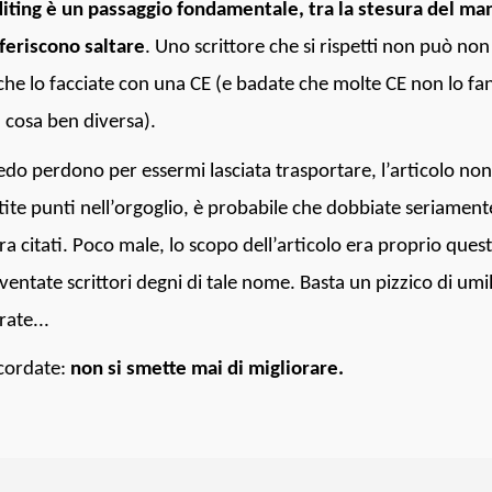
diting è un passaggio fondamentale, tra la stesura del mano
feriscono saltare
. Uno scrittore che si rispetti non può non 
 che lo facciate con una CE (e badate che molte CE non lo fa
 cosa ben diversa).
edo perdono per essermi lasciata trasportare, l’articolo non
tite punti nell’orgoglio, è probabile che dobbiate seriamen
ra citati. Poco male, lo scopo dell’articolo era proprio quest
iventate scrittori degni di tale nome. Basta un pizzico di umi
rate...
icordate:
non si smette mai di migliorare.