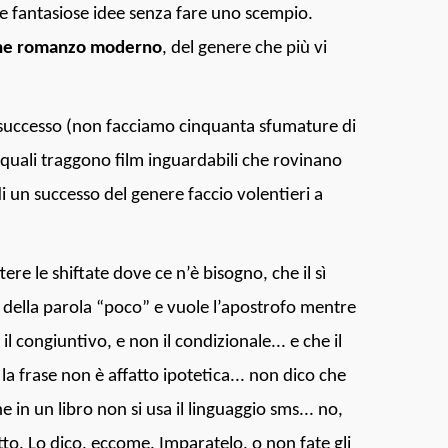
e e fantasiose idee senza fare uno scempio.
alche romanzo moderno
, del genere che più vi
 successo (non facciamo cinquanta sfumature di
 quali traggono film inguardabili che rovinano
di un successo del genere faccio volentieri a
e le shiftate dove ce n’è bisogno, che il sì
o della parola “poco” e vuole l’apostrofo mentre
l congiuntivo, e non il condizionale... e che il
a frase non è affatto ipotetica... non dico che
in un libro non si usa il linguaggio sms... no,
tto. Lo dico, eccome. Imparatelo, o non fate gli