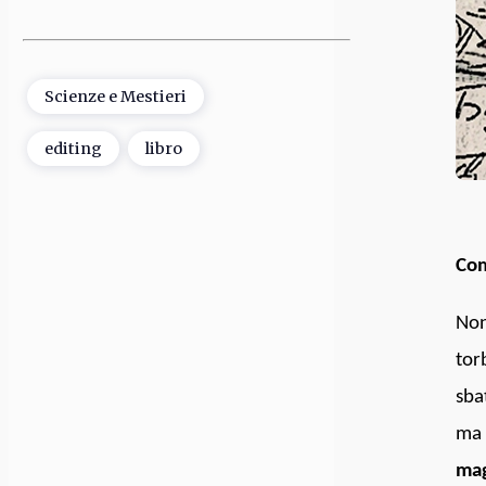
Scienze e Mestieri
editing
libro
Com
Non
tor
sba
ma 
mag