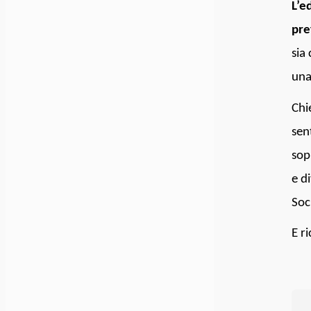
L’e
pre
sia
una
Chi
sen
sop
e d
Soc
E r