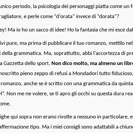
unico periodo, la psicologia dei personaggi piatta come un fog
ragliatore, e perle come “d’orata” invece di “dorata”?
y! Ma io ho un sacco di idee! Ho la fantasia che mi esce da
ivi pure, ma prima di pubblicare il tuo romanzo, mettilo nel
i della grammatica. Ma, soprattutto, abbi l’accortezza di p
la Gazzetta dello sport.
Non dico molto, ma almeno un libr
oscritto pieno zeppo di refusi a Mondadori tutto fiducioso
 romanzo, anche se è scritto con una grammatica da quin
”. Non me ne volere, se ti apro gli occhi su questa dura real
ome.
righe qui sopra non erano rivolte a nessuno in particolare, e
affermazione tipo. Ma i miei consigli sono adattabili a chi