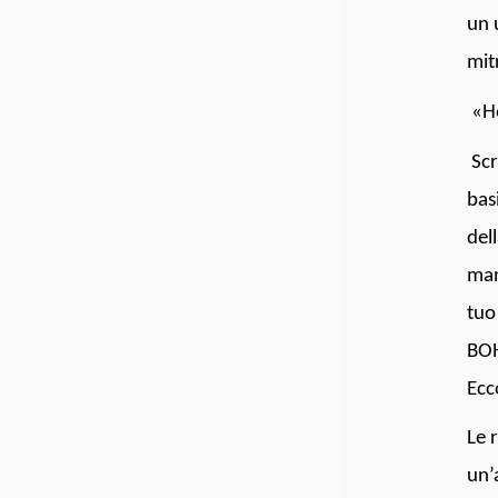
un 
mit
«He
Scr
bas
del
man
tuo
BOH
Ecc
Le 
un’