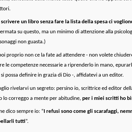
ttori.
 scrivere un libro senza fare la lista della spesa ci vogli
fermata su questo, ma un minimo di attenzione alla psicologia
sonaggi non guasta.)
poi proprio non ce la fate ad attendere - non volete chiuder
re le competenze necessarie a riprenderlo in mano, epurarl
si possa definire in grazia di Dio -, affidatevi a un editor.
oglio rivelarvi un segreto: persino io, scrittrice ed editor 
ro lo correggo a mente per abitudine,
per i miei scritti ho b
e dico sempre io: “
I refusi sono come gli scarafaggi, ne
ellarli tutti
”.