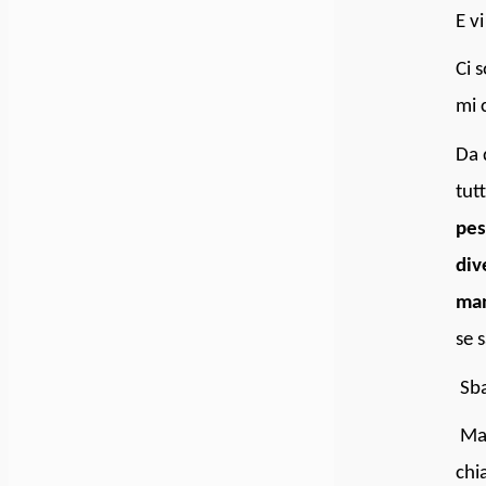
E v
Ci 
mi c
Da 
tutt
pes
div
man
se s
Sba
Ma 
chi