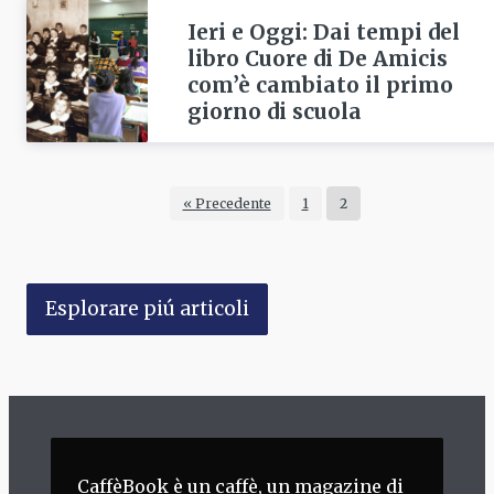
Ieri e Oggi: Dai tempi del
libro Cuore di De Amicis
com’è cambiato il primo
giorno di scuola
« Precedente
1
2
Esplorare piú articoli
CaffèBook è un caffè, un magazine di