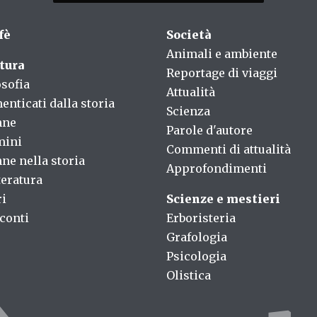
fè
Società
Animali e ambiente
tura
Reportage di viaggi
osofia
Attualità
enticati dalla storia
Scienza
nne
Parole d'autore
mini
Commenti di attualità
ne nella storia
Approfondimenti
teratura
ri
Scienze e mestieri
conti
Erboristeria
Grafologia
Psicologia
Olistica