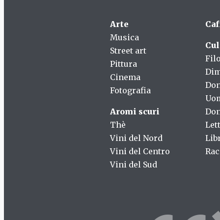
Arte
Caf
Musica
Cul
Street art
Fil
Pittura
Dim
Cinema
Do
Fotografia
Uo
Aromi scuri
Don
Thè
Let
Vini del Nord
Lib
Vini del Centro
Rac
Vini del Sud