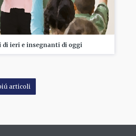
di ieri e insegnanti di oggi
iú articoli