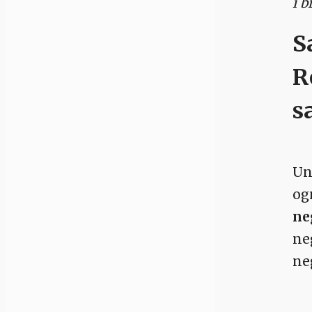
i 
S
R
s
Un
og
ne
ne
ne