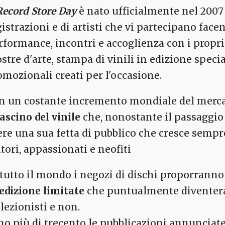
 Record Store Day
è nato ufficialmente nel 2007 
gistrazioni e di artisti che vi partecipano face
rformance, incontri e accoglienza con i propri
stre d'arte, stampa di vinili in edizione specia
omozionali creati per l'occasione.
n un costante incremento mondiale del mercato
fascino del vinile
che, nonostante il passaggio 
ere una sua fetta di pubblico che cresce semp
tori, appassionati e neofiti
 tutto il mondo i negozi di dischi proporrann
 edizione limitate
che puntualmente diventera
llezionisti e non.
no più di trecento le pubblicazioni annunciate 