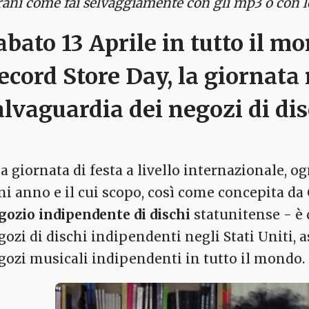
brani come fai selvaggiamente con gli mp3 o con 
abato 13 Aprile in tutto il mo
ecord Store Day, la giornata
alvaguardia dei negozi di dis
a giornata di festa a livello internazionale, og
ni anno e il cui scopo, così come concepita d
gozio indipendente di dischi
statunitense - è q
gozi di dischi indipendenti negli Stati Uniti, a
gozi musicali indipendenti in tutto il mondo.