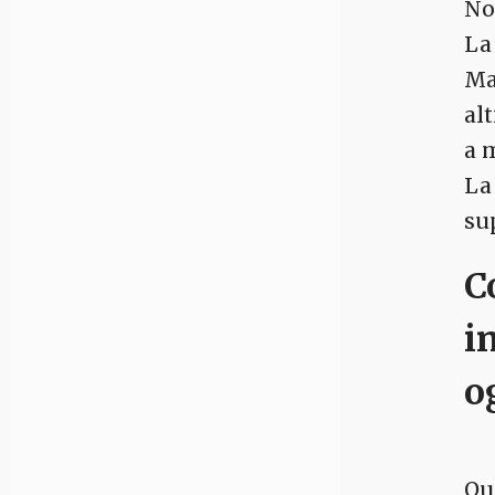
No
La 
Ma
al
a 
La
sup
C
i
o
Qu