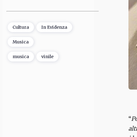
Cultura
In Evidenza
Musica
musica
vinile
“
Po
alt