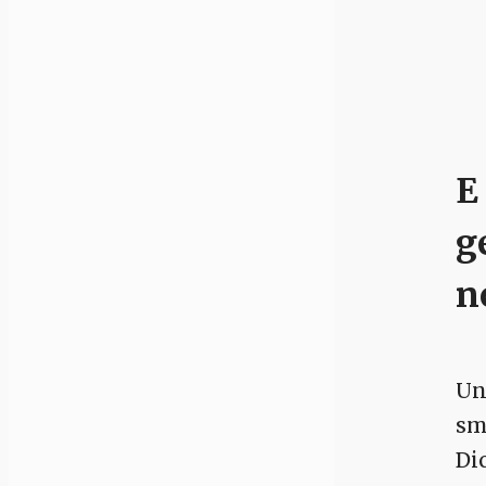
E
g
n
Un
sm
Di