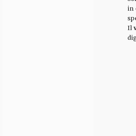
in
spe
Il
di