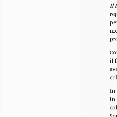
Il
re
pe
mo
pr
Co
il 
av
cul
In
in
co
So