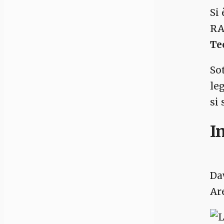
Si
RA
Te
So
le
si
I
Da
Ar