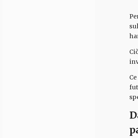
Pe
su
ha
Ciò
in
Ce
fu
sp
D
p