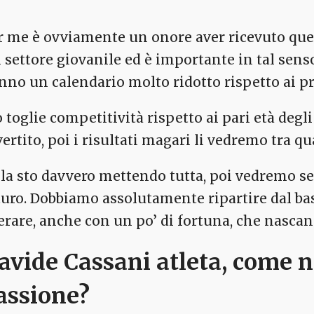
r me è ovviamente un onore aver ricevuto quest
l settore giovanile ed è importante in tal senso
nno un calendario molto ridotto rispetto ai pr
 toglie competitività rispetto ai pari età degli
vertito, poi i risultati magari li vedremo tra q
 la sto davvero mettendo tutta, poi vedremo se
turo. Dobbiamo assolutamente ripartire dal bas
erare, anche con un po’ di fortuna, che nascan
avide Cassani atleta, come n
assione?