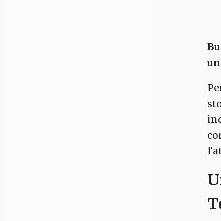
Bu
un
Pe
st
in
co
l'
U
T