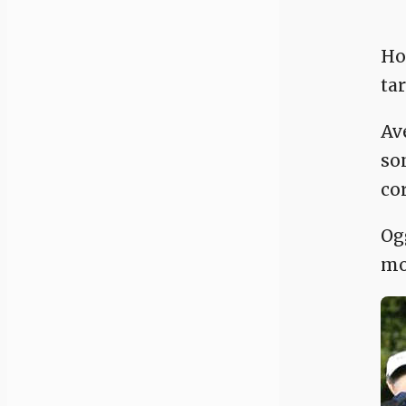
Ho
ta
Av
so
co
Og
mo