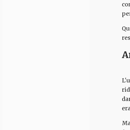
co
pe
Qu
re
A
L'
ri
da
er
M