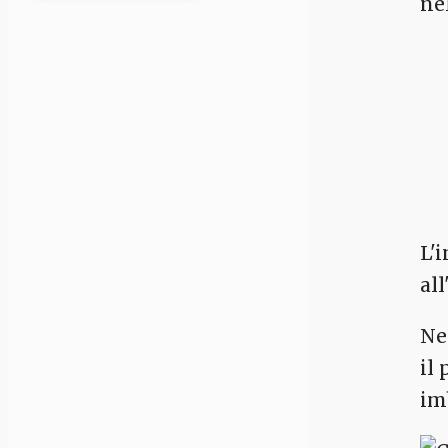
ne
L'
all
Ne
il
im