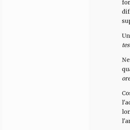
fo
di
su
Un
tes
Ne
qu
ore
Co
l'
lo
l'