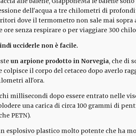
Ma le balene sono a
essione dell'acqua a tre chilometri di profondit
rritori dove il termometro non sale mai sopra a
e ore senza respirare o per viaggiare 300 chilo
indi ucciderle non è facile.
iste
un arpione prodotto in Norvegia
, che di 
e colpisce il corpo del cetaceo dopo averlo rag
lometri all'ora.
chi millisecondi dopo essere entrato nelle visce
plodere una carica di circa 100 grammi di pentr
che PETN).
un esplosivo plastico molto potente che ha mol