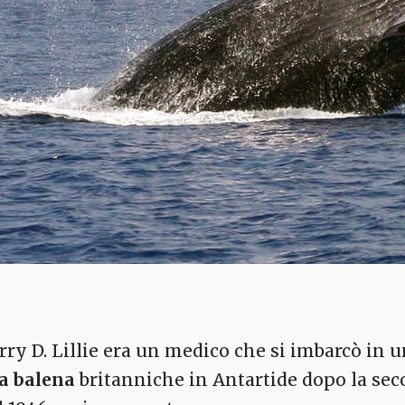
rry D. Lillie era un medico che si imbarcò in 
la balena
britanniche in Antartide dopo la se