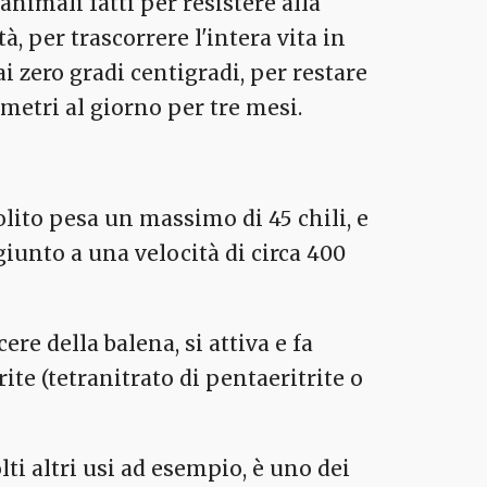
nimali fatti per resistere alla
à, per trascorrere l'intera vita in
i zero gradi centigradi, per restare
metri al giorno per tre mesi.
solito pesa un massimo di 45 chili, e
giunto a una velocità di circa 400
re della balena, si attiva e fa
ite (tetranitrato di pentaeritrite o
ti altri usi ad esempio, è uno dei