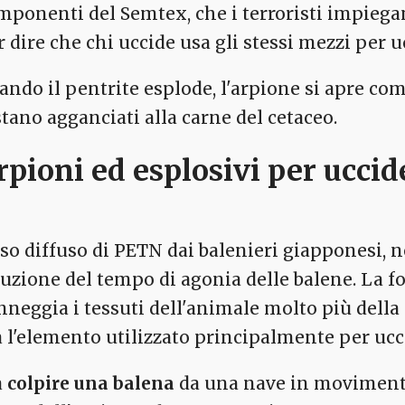
mponenti del Semtex, che i terroristi impiegano
r dire che chi uccide usa gli stessi mezzi per 
ando il pentrite esplode, l'arpione si apre co
stano agganciati alla carne del cetaceo.
rpioni ed esplosivi per uccid
uso diffuso di PETN dai balenieri giapponesi, n
duzione del tempo di agonia delle balene. La f
nneggia i tessuti dell'animale molto più della 
a l'elemento utilizzato principalmente per ucc
a
colpire una balena
da una nave in movimento 