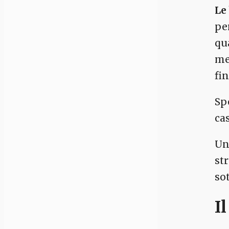
Le
pe
qu
me
fin
Sp
ca
Un
st
so
I