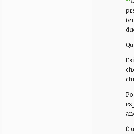
pr
te
du
Qu
Es
ch
chi
Po
es
an
È 