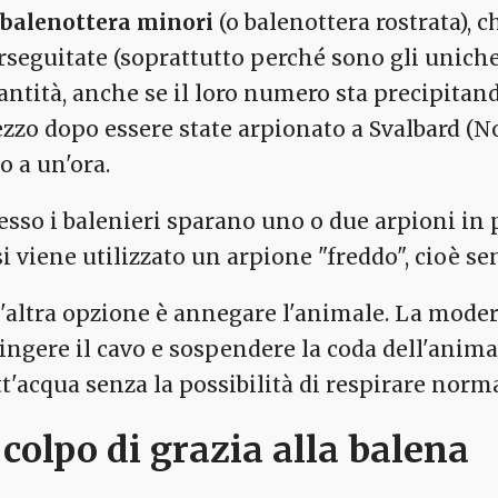
 balenottera minori
(o balenottera rostrata), 
rseguitate (soprattutto perché sono gli unich
antità, anche se il loro numero sta precipitan
zzo dopo essere state arpionato a Svalbard (N
o a un'ora.
esso i balenieri sparano uno o due arpioni in p
si viene utilizzato un arpione "freddo", cioè se
'altra opzione è annegare l'animale. La moder
ringere il cavo e sospendere la coda dell'anima
tt'acqua senza la possibilità di respirare no
l colpo di grazia alla balena