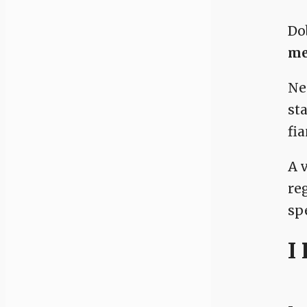
Do
me
Ne
st
fi
A 
re
sp
I