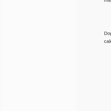
mar
Dop
cal