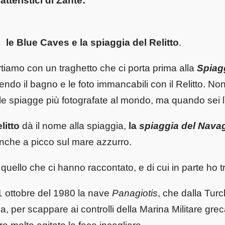
atteristici di Zante
:
le Blue Caves e la spiaggia del Relitto
.
tiamo con un traghetto che ci porta prima alla
Spiagg
endo il bagno e le foto immancabili con il Relitto. Non
le spiagge più fotografate al mondo, ma quando sei lì
elitto
dà il nome alla spiaggia,
la
spiaggia del Nava
nche a picco sul mare azzurro.
quello che ci hanno raccontato, e di cui in parte ho t
l'1 ottobre del 1980 la nave
Panagiotis
, che dalla Turch
lia, per scappare ai controlli della Marina Militare gr