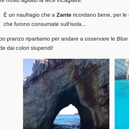
e molto agitato la fece incagliare.
È un naufragio che a
Zante
ricordano bene, per le
che furono consumate sull'isola...
o pranzo ripartiamo per andare a osservare le
Blue
de dai colori stupendi!