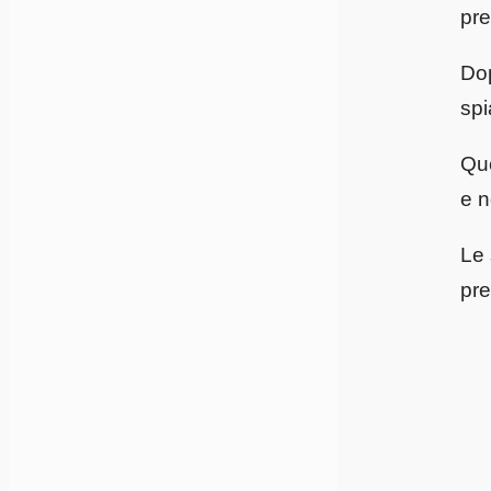
pre
Dop
spi
Que
e n
Le 
pre