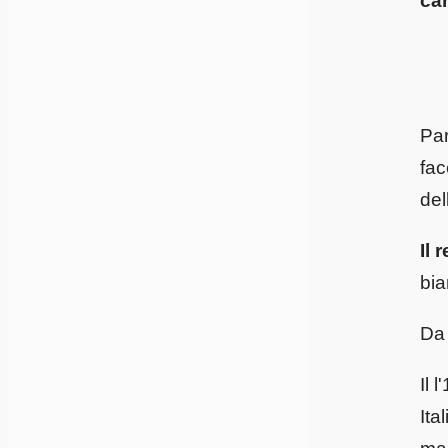
car
Par
fac
del
Il r
bia
Da 
Il 
Ita