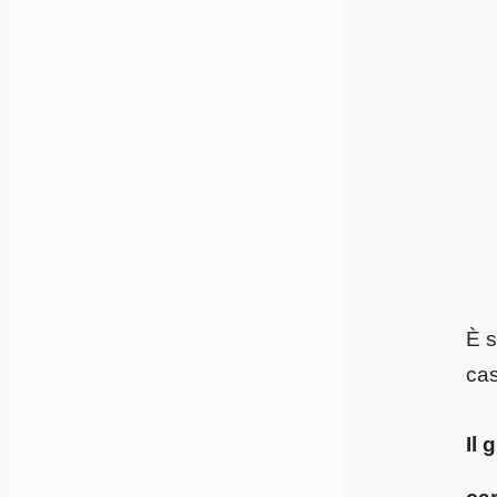
È s
cas
Il 