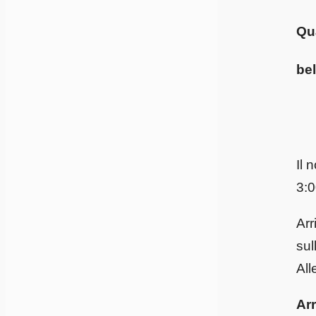
Qu
bel
Il 
3:0
Arr
sul
All
Ar