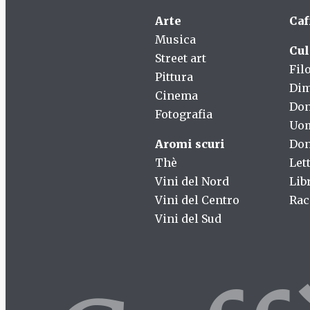
Arte
Caf
Musica
Cul
Street art
Fil
Pittura
Dim
Cinema
Do
Fotografia
Uo
Aromi scuri
Don
Thè
Let
Vini del Nord
Lib
Vini del Centro
Rac
Vini del Sud