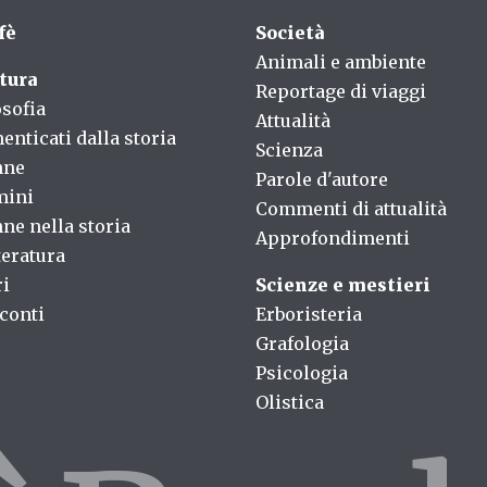
fè
Società
Animali e ambiente
tura
Reportage di viaggi
osofia
Attualità
enticati dalla storia
Scienza
nne
Parole d'autore
mini
Commenti di attualità
ne nella storia
Approfondimenti
teratura
ri
Scienze e mestieri
conti
Erboristeria
Grafologia
Psicologia
Olistica