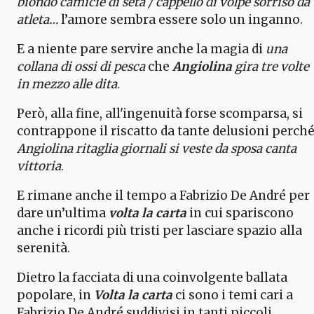
biondo camicie di seta / cappello di volpe sorriso da
atleta…
l’amore sembra essere solo un inganno.
E a niente pare servire anche la magia di
una
collana di ossi di pesca
che
Angiolina
gira tre volte
in mezzo alle dita
.
Però, alla fine, all'ingenuità forse scomparsa, si
contrappone il riscatto da tante delusioni perch
Angiolina ritaglia giornali si veste da sposa canta
vittoria
.
E rimane anche il tempo a Fabrizio De André per
dare un’ultima
volta la carta
in cui spariscono
anche i ricordi più tristi per lasciare spazio alla
serenità.
Dietro la facciata di una coinvolgente ballata
popolare, in
Volta la carta
ci sono i temi cari a
Fabrizio De André suddivisi in tanti piccoli