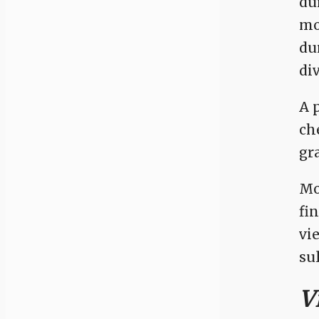
du
mo
du
di
A 
ch
gr
Mo
fi
vi
su
V