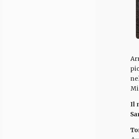
Ar
pi
ne
Mi
Il
Sa
To