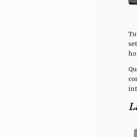
Tu
se
ho 
Qu
co
in
L