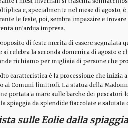
rante i mesi invernali si trascina sonnacchios
ltiplica e, specialmente nel mese di agosto, è 
rante le feste, poi, sembra impazzire e trovare
venta un'ardua impresa.
proposito di feste merita di essere segnalata q
e si celebra la seconda domenica di agosto e c
ande richiamo per migliaia di persone che pro
lto caratteristica è la processione che inizia
no ai Comuni limitrofi. La statua della Madonna,
ene portata a mare sulle barche dei pescatori lo
lla spiaggia da splendide fiaccolate e salutata 
ista sulle Eolie dalla spiaggi