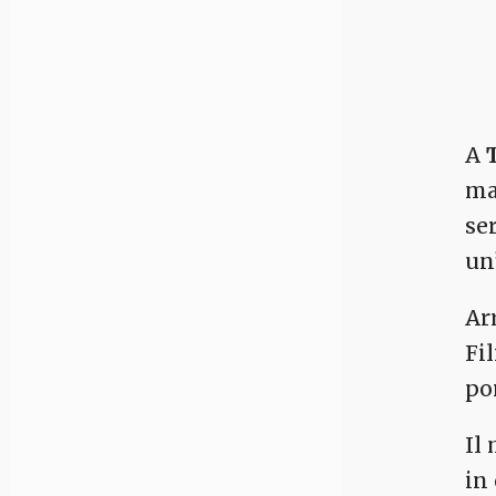
A
ma
se
un’
Arr
Fi
po
Il
in