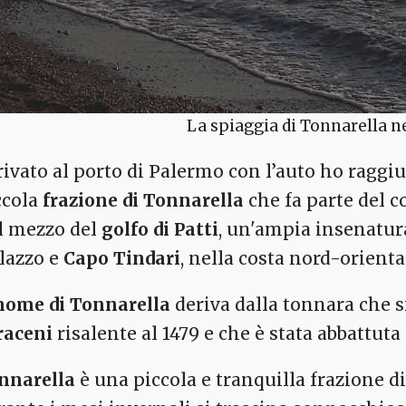
La spiaggia di Tonnarella ne
rivato al porto di Palermo con l’auto ho raggiu
ccola
frazione di Tonnarella
che fa parte del c
l mezzo del
golfo di Patti
, un'ampia insenatur
lazzo e
Capo Tindari
, nella costa nord-oriental
 nome di Tonnarella
deriva dalla tonnara che s
raceni
risalente al 1479 e che è stata abbattuta
nnarella
è una piccola e tranquilla frazione d