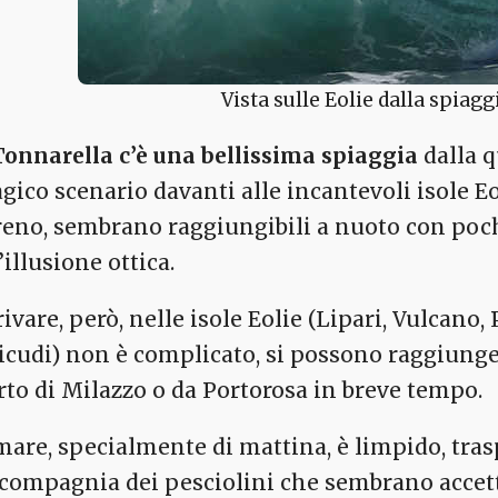
Vista sulle Eolie dalla spiag
Tonnarella c’è una bellissima spiaggia
dalla q
gico scenario davanti alle incantevoli isole Eo
reno, sembrano raggiungibili a nuoto con poch
illusione ottica.
ivare, però, nelle isole Eolie (Lipari, Vulcano,
licudi) non è complicato, si possono raggiungere
rto di Milazzo o da Portorosa in breve tempo.
 mare, specialmente di mattina, è limpido, tras
 compagnia dei pesciolini che sembrano accet