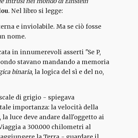
e intrusi nel mondo di Einstein
lou
. Nel libro si legge:
erna e inviolabile. Ma se ciò fosse
 un nome.
icata in innumerevoli asserti "Se P,
o il mondo stavano mandando a memoria
gica binaria
, la logica del sì e del no,
cale di grigio - spiegava
ale importanza: la velocità della
 la luce deve andare dall'oggetto ai
Viaggia a 300.000 chilometri al
raggiungere la Terra - guardare il