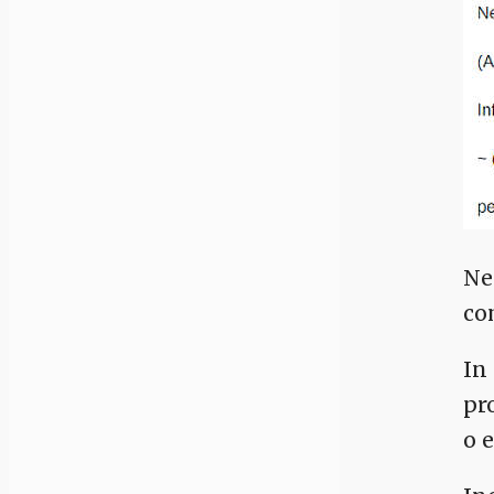
Ne
co
In
pr
o 