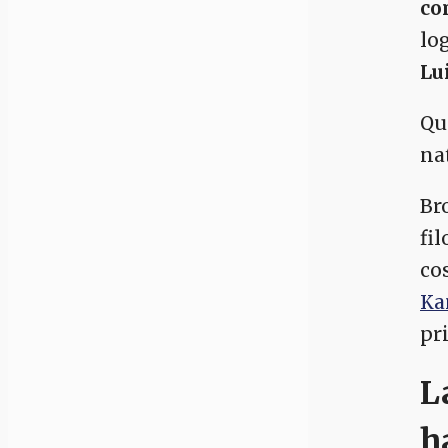
co
log
Lu
Qu
na
Br
fi
co
Ka
pr
L
h