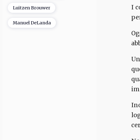
I 
Luitzen Brouwer
pe
Manuel DeLanda
Og
ab
Un
qu
qu
im
In
lo
cer