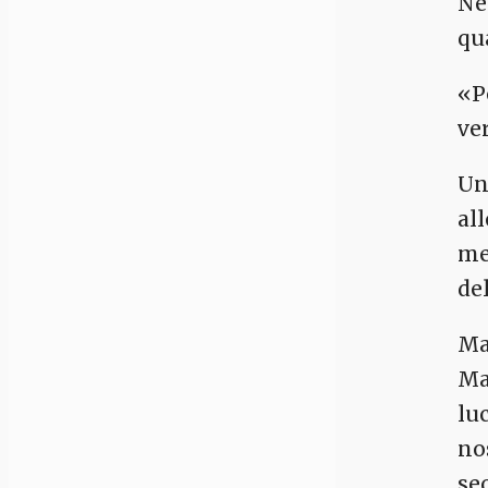
Ne
qu
«P
ve
Un
al
me
del
Ma
Ma
lu
no
se