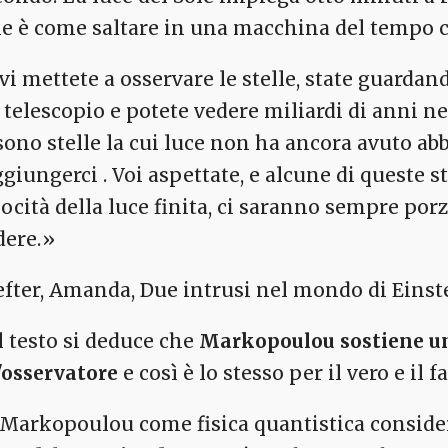
le è come saltare in una macchina del tempo ch
 vi mettete a osservare le stelle, state guardan
 telescopio e potete vedere miliardi di anni ne
 sono stelle la cui luce non ha ancora avuto a
ggiungerci . Voi aspettate, e alcune di queste s
locità della luce finita, ci saranno sempre po
dere.»
efter, Amanda, Due intrusi nel mondo di Einstei
l testo si deduce che
Markopoulou sostiene una
l'osservatore
e così è lo stesso per il vero e il fa
 Markopoulou come fisica quantistica consid