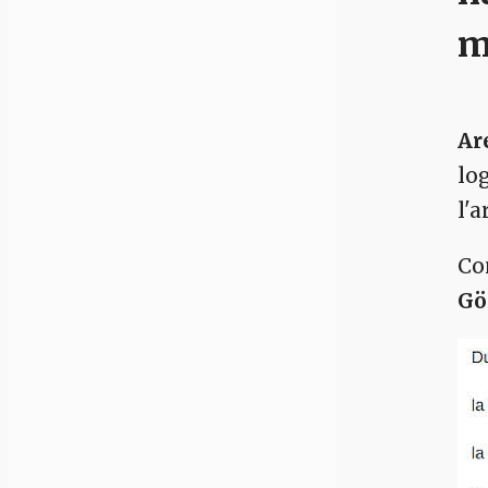
m
Ar
lo
l'a
Co
Gö