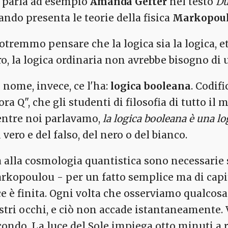
 parla ad esempio
Amanda Gefter
nel testo
Du
ando presenta le teorie della fisica
Markopou
otremmo pensare che la logica sia la logica, et
ro, la logica ordinaria non avrebbe bisogno di
 nome, invece, ce l'ha:
logica booleana
. Codif
lora Q", che gli studenti di filosofia di tutt
ntre noi parlavamo,
la logica booleana è una lo
 vero e del falso, del nero o del bianco.
 alla cosmologia quantistica sono necessarie s
rkopoulou - per un fatto semplice ma di capit
ce è finita. Ogni volta che osserviamo qualcosa,
stri occhi, e ciò non accade istantaneamente. 
condo. La luce del Sole impiega otto minuti a 