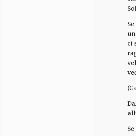
So
Se
un
ci
ra
ve
ve
(G
Da
al
Se