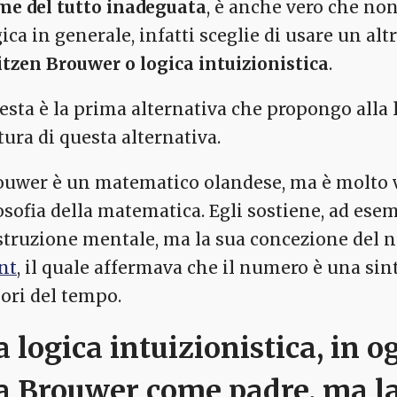
me del tutto inadeguata
, è anche vero che n
ica in generale, infatti sceglie di usare un alt
itzen Brouwer o logica intuizionistica
.
esta è la prima alternativa che propongo alla l
tura di questa alternativa.
ouwer è un matematico olandese, ma è molto vic
losofia della matematica. Egli sostiene, ad ese
struzione mentale, ma la sua concezione del
nt
, il quale affermava che il numero è una sint
iori del tempo.
a logica intuizionistica
, in 
a Brouwer come padre, ma la