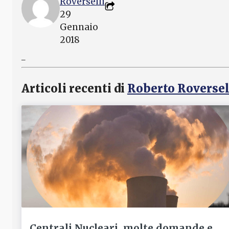
Roverselli
29
Gennaio
2018
_
Articoli recenti di
Roberto Roversel
Centrali Nucleari, molte domande e