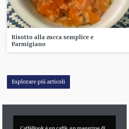
Risotto alla zucca semplice e
Parmigiano
Esplorare piú articoli
CaffèBook è un caffè, un magazine di