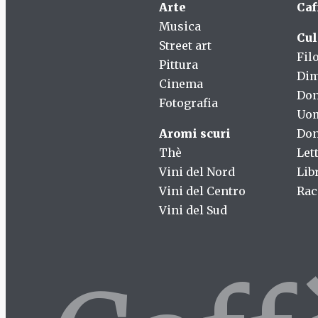
Arte
Caf
Musica
Cul
Street art
Fil
Pittura
Dim
Cinema
Do
Fotografia
Uo
Aromi scuri
Don
Thè
Let
Vini del Nord
Lib
Vini del Centro
Rac
Vini del Sud