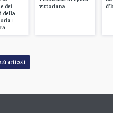
e dei
vittoriana
d’
i della
oria I
rra
iú articoli