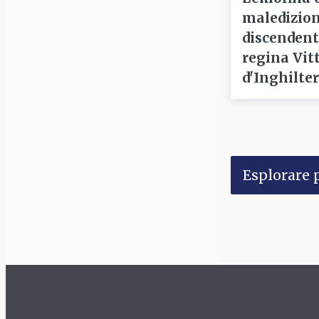
maledizion
discendent
regina Vitt
d'Inghilte
Esplorare p