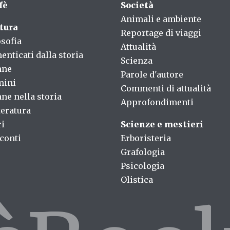
fè
Società
Animali e ambiente
tura
Reportage di viaggi
osofia
Attualità
enticati dalla storia
Scienza
nne
Parole d'autore
mini
Commenti di attualità
ne nella storia
Approfondimenti
teratura
ri
Scienze e mestieri
conti
Erboristeria
Grafologia
Psicologia
Olistica