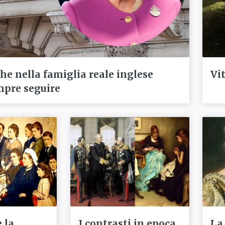
che nella famiglia reale inglese
Vi
mpre seguire
e la
I contrasti in epoca
La