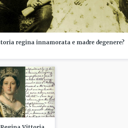
ttoria regina innamorata e madre degenere?
 Regina Vittoria