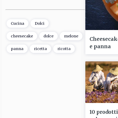
Cucina
Dolci
cheesecake
dolce
melone
Cheesecake
e panna
panna
ricetta
ricotta
10 prodott