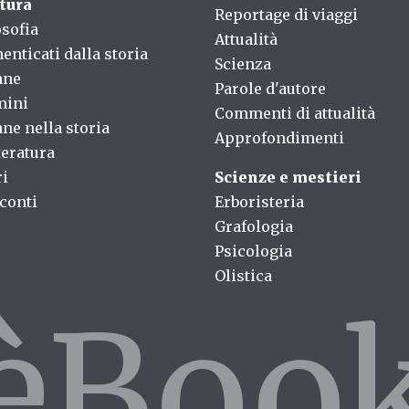
tura
Reportage di viaggi
osofia
Attualità
enticati dalla storia
Scienza
nne
Parole d'autore
mini
Commenti di attualità
ne nella storia
Approfondimenti
teratura
ri
Scienze e mestieri
conti
Erboristeria
Grafologia
Psicologia
Olistica
fèBoo