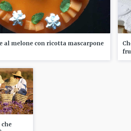
 al melone con ricotta mascarpone
Ch
fr
i che