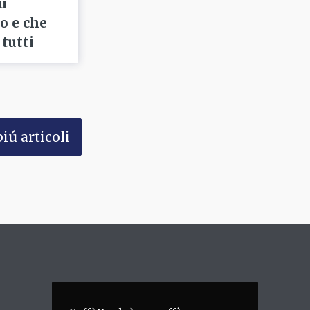
ù
o e che
tutti
iú articoli