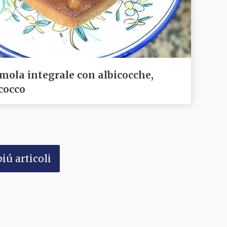
emola integrale con albicocche,
 cocco
iú articoli