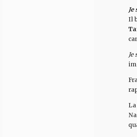
Je 
Il
Ta
ca
Je 
imm
Fr
ra
La
Nap
qu