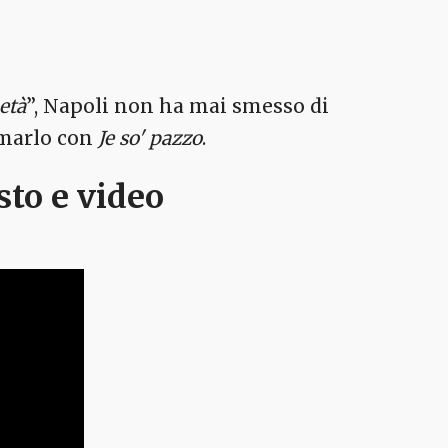
età
”, Napoli non ha mai smesso di
amarlo con
Je so' pazzo
.
sto e video