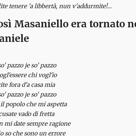
ite tenere 'a libbertà, nun v'addurmite!…
osì Masaniello era tornato ne
aniele
so' pazzo je so' pazzo
ogl'essere chi vogl'io
ite fora d'a casa mia
so' pazzo je so' pazzo
il popolo che mi aspetta
cusate vado di fretta
n mi date sempre ragione
lo so che sono un errore