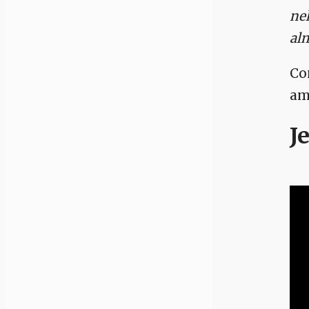
nel
al
Con
am
J