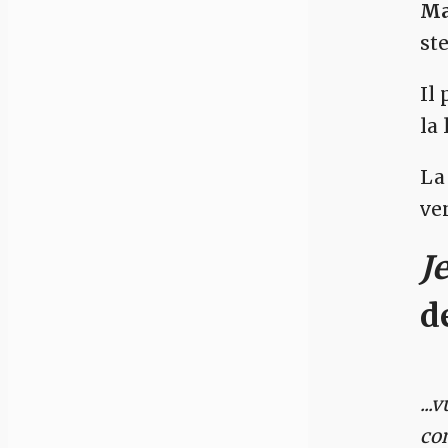
Ma
st
Il
la
La
ve
J
d
...
com