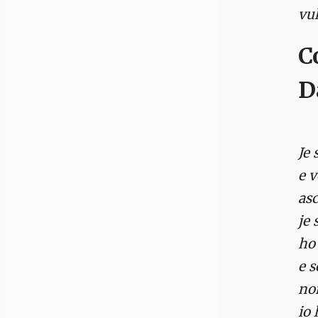
vul
C
D
Je 
e v
asc
je 
ho 
e s
no
io 