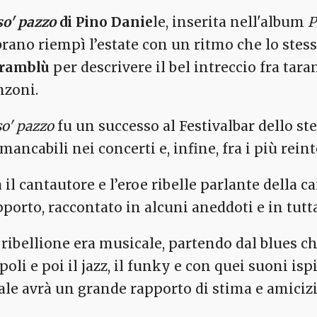
so' pazzo
di Pino Danie
le, inserita nell'album
P
 brano riempì l’estate con un ritmo che lo ste
ramblù
per descrivere il bel intreccio fra tara
nzoni.
so' pazzo
fu un successo al Festivalbar dello st
ancabili nei concerti e, infine, fra i più reint
a il cantautore e l’eroe ribelle parlante della 
pporto, raccontato in alcuni aneddoti e in tutt
 ribellione era musicale, partendo dal blues c
oli e poi il jazz, il funky e con quei suoni ispi
ale avrà un grande rapporto di stima e amicizia)