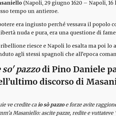
saniello
(Napoli, 29 giugno 1620 – Napoli, 16 l
esso tempo un antieroe.
 potere era ingiusto perché vessava il popolo c
 libertà nuda e pura, era una questione di fame
 ribellione riesce e Napoli lo esalta ma poi l
nduto agli stessi spagnoli che all’epoca coman
e so' pazzo
di Pino Daniele
pa
ell’ultimo discorso di Masan
vuie ve credite ca
io sò pazzo
e forze avite raggione
m'a Masaniello: ascite pazze, redite e vuttateve 'nt