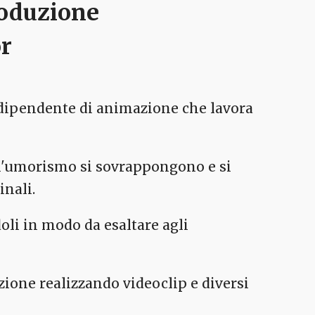
roduzione
or
ndipendente di animazione che lavora
 e l'umorismo si sovrappongono e si
nali.
doli in modo da esaltare agli
azione realizzando videoclip e diversi