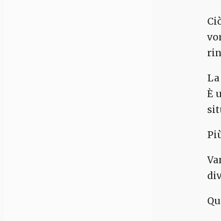
Ci
vo
ri
La
È 
si
Pi
Va
di
Que