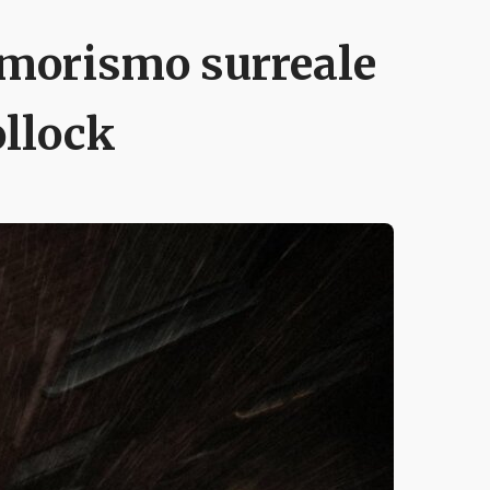
 umorismo surreale
ollock