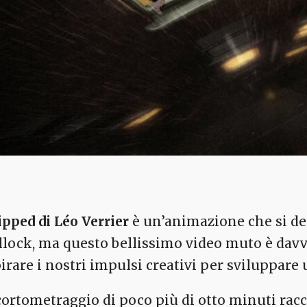
ipped di Léo Verrier
è un’animazione che si de
llock, ma questo bellissimo video muto è dav
irare i nostri impulsi creativi per sviluppare u
 cortometraggio di poco più di otto minuti racco