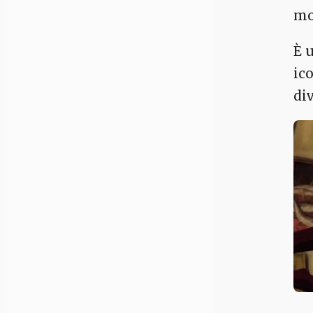
mo
È 
ic
div