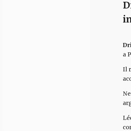
D
i
Dr
a P
Il
ac
Nei
ar
Lé
co