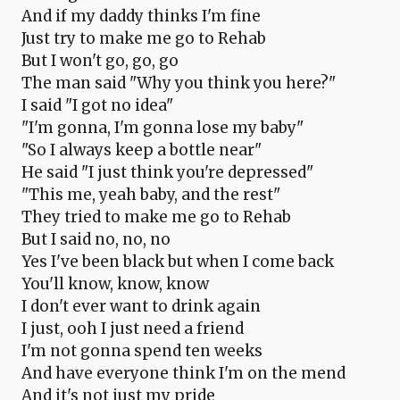
And if my daddy thinks I'm fine
Just try to make me go to Rehab
But I won't go, go, go
The man said "Why you think you here?"
I said "I got no idea"
"I'm gonna, I'm gonna lose my baby"
"So I always keep a bottle near"
He said "I just think you're depressed"
"This me, yeah baby, and the rest"
They tried to make me go to Rehab
But I said no, no, no
Yes I've been black but when I come back
You'll know, know, know
I don't ever want to drink again
I just, ooh I just need a friend
I'm not gonna spend ten weeks
And have everyone think I'm on the mend
And it's not just my pride