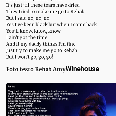
It's just 'til these tears have dried
They tried to make me go to Rehab
But I said no, no, no
Yes I've been black but when I come back
You'll know, know, know
I ain't got the time
And if my daddy thinks I'm fine
Just try to make me go to Rehab
But I won't go, go, go!
Winehouse
Foto testo Rehab Amy