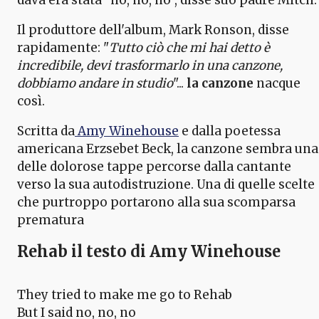
dava era stata “no, no, no", disse suo padre Mitch.
Il produttore dell'album, Mark Ronson, disse
rapidamente: "
Tutto ciò che mi hai detto è
incredibile, devi trasformarlo in una canzone,
dobbiamo andare in studio
"...
la canzone
nacque
così.
Scritta da
Amy Winehouse
e dalla poetessa
americana Erzsebet Beck, la canzone sembra una
delle dolorose tappe percorse dalla cantante
verso la sua autodistruzione. Una di quelle scelte
che purtroppo portarono alla sua scomparsa
prematura
Rehab il testo di Amy Winehouse
They tried to make me go to Rehab
But I said no, no, no