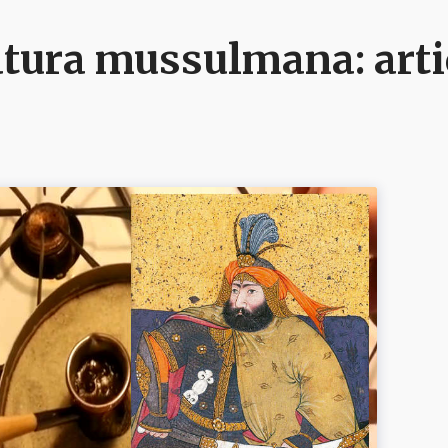
ratura mussulmana
: ar