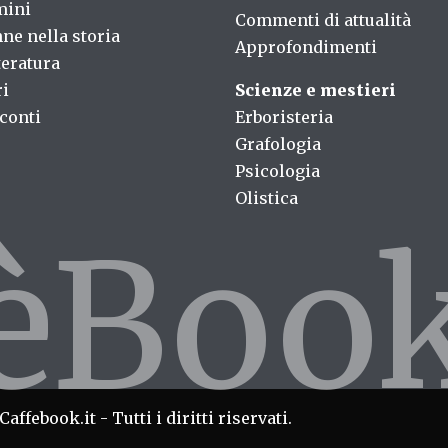
mini
Commenti di attualità
ne nella storia
Approfondimenti
teratura
ri
Scienze e mestieri
conti
Erboristeria
Grafologia
Psicologia
Olistica
fèBoo
affebook.it - Tutti i diritti riservati.