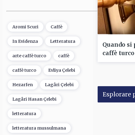
Aromi Scuri
Caffè
In Evidenza
Letteratura
Quando si 
caffè turco
arte caffè turco
caffè
caffè turco
Evliya Çelebi
Hezarfen
Lagâri Çelebi
Esplorare p
Lagâri Hasan Çelebi
letteratura
letteratura mussulmana