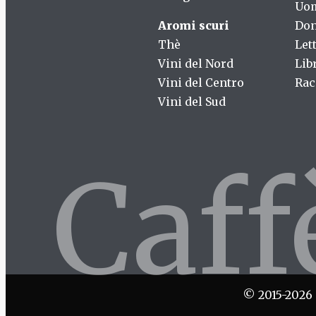
Uo
Aromi scuri
Don
Thè
Let
Vini del Nord
Lib
Vini del Centro
Rac
Vini del Sud
Caf
© 2015-2026 C