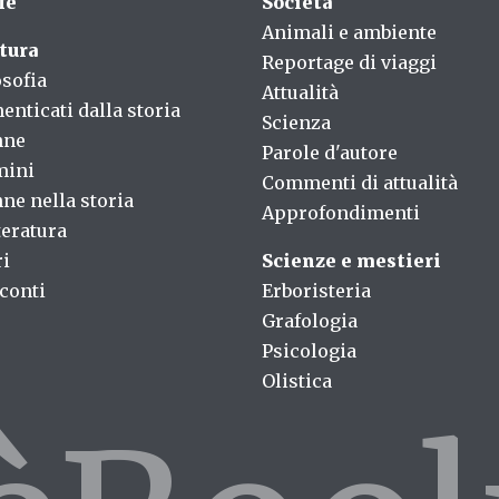
fè
Società
Animali e ambiente
tura
Reportage di viaggi
osofia
Attualità
enticati dalla storia
Scienza
nne
Parole d'autore
mini
Commenti di attualità
ne nella storia
Approfondimenti
teratura
ri
Scienze e mestieri
conti
Erboristeria
Grafologia
Psicologia
Olistica