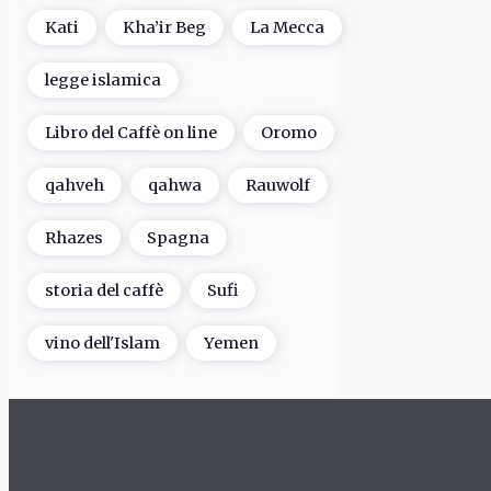
Kati
Kha’ir Beg
La Mecca
legge islamica
Libro del Caffè on line
Oromo
qahveh
qahwa
Rauwolf
Rhazes
Spagna
storia del caffè
Sufi
vino dell'Islam
Yemen