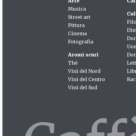
Arte
Caf
Musica
Cul
Street art
Fil
Pittura
Dim
Cinema
Do
Fotografia
Uo
Aromi scuri
Don
Thè
Let
Vini del Nord
Lib
Vini del Centro
Rac
Vini del Sud