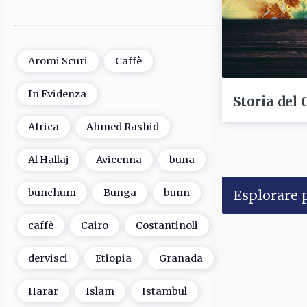
Aromi Scuri
Caffè
In Evidenza
Storia del 
Africa
Ahmed Rashid
Al Hallaj
Avicenna
buna
bunchum
Bunga
bunn
Esplorare p
caffè
Cairo
Costantinoli
dervisci
Etiopia
Granada
Harar
Islam
Istambul