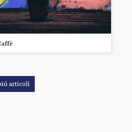
Caffè
iú articoli