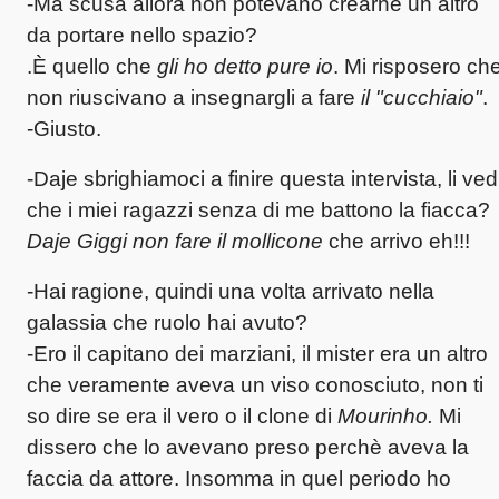
-Ma scusa allora non potevano crearne un altro
da portare nello spazio?
.È quello che
gli ho detto pure io
. Mi risposero ch
non riuscivano a insegnargli a fare
il "cucchiaio"
.
-Giusto.
-Daje sbrighiamoci a finire questa intervista, li ved
che i miei ragazzi senza di me battono la fiacca?
Daje Giggi non fare il mollicone
che arrivo eh!!!
-Hai ragione, quindi una volta arrivato nella
galassia che ruolo hai avuto?
-Ero il capitano dei marziani, il mister era un altro
che veramente aveva un viso conosciuto, non ti
so dire se era il vero o il clone di
Mourinho.
Mi
dissero che lo avevano preso perchè aveva la
faccia da attore. Insomma in quel periodo ho