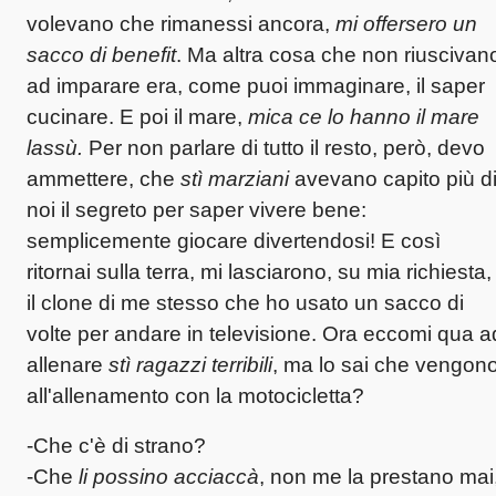
volevano che rimanessi ancora,
mi offersero un
sacco di benefit
. Ma altra cosa che non riuscivan
ad imparare era, come puoi immaginare, il saper
cucinare. E poi il mare,
mica ce lo hanno il mare
lassù.
Per non parlare di tutto il resto, però, devo
ammettere, che
stì marziani
avevano capito più d
noi il segreto per saper vivere bene:
semplicemente giocare divertendosi! E così
ritornai sulla terra, mi lasciarono, su mia richiesta,
il clone di me stesso che ho usato un sacco di
volte per andare in televisione. Ora eccomi qua a
allenare
stì ragazzi terribili
, ma lo sai che vengon
all'allenamento con la motocicletta?
-Che c'è di strano?
-Che
li possino acciaccà
, non me la prestano mai