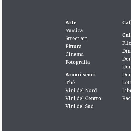
Arte
Caf
Musica
Cul
Street art
Fil
Pittura
Dim
Cinema
Do
Fotografia
Uo
Aromi scuri
Don
Thè
Let
Vini del Nord
Lib
Vini del Centro
Rac
Vini del Sud