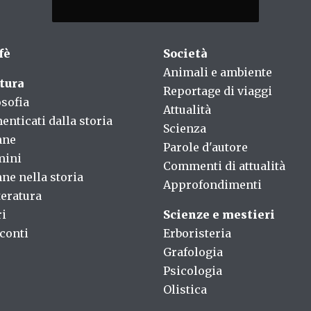
fè
Società
Animali e ambiente
tura
Reportage di viaggi
osofia
Attualità
enticati dalla storia
Scienza
nne
Parole d'autore
mini
Commenti di attualità
ne nella storia
Approfondimenti
teratura
ri
Scienze e mestieri
conti
Erboristeria
Grafologia
Psicologia
Olistica