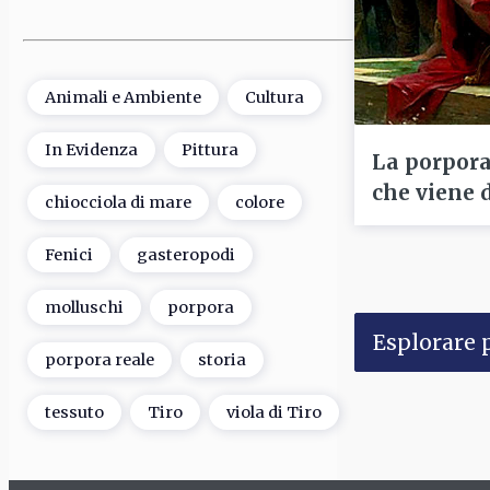
Animali e Ambiente
Cultura
In Evidenza
Pittura
La porpora 
che viene 
chiocciola di mare
colore
Fenici
gasteropodi
molluschi
porpora
Esplorare p
porpora reale
storia
tessuto
Tiro
viola di Tiro