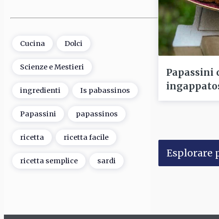
Cucina
Dolci
Scienze e Mestieri
Papassini 
ingappatos
ingredienti
Is pabassinos
Papassini
papassinos
ricetta
ricetta facile
Esplorare p
ricetta semplice
sardi