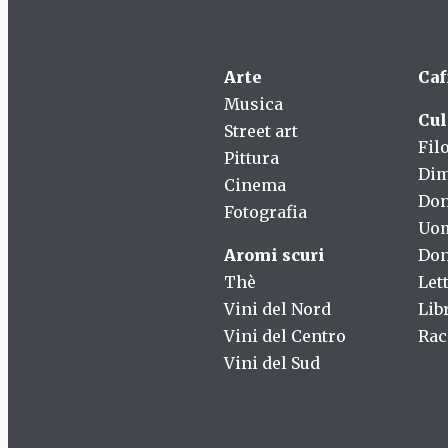
Arte
Caf
Musica
Cul
Street art
Fil
Pittura
Dim
Cinema
Do
Fotografia
Uo
Aromi scuri
Don
Thè
Let
Vini del Nord
Lib
Vini del Centro
Rac
Vini del Sud