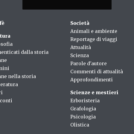
fè
Società
Animali e ambiente
tura
Reportage di viaggi
osofia
Attualità
enticati dalla storia
Scienza
nne
Parole d'autore
mini
Commenti di attualità
ne nella storia
Approfondimenti
teratura
ri
Scienze e mestieri
conti
Erboristeria
Grafologia
Psicologia
Olistica