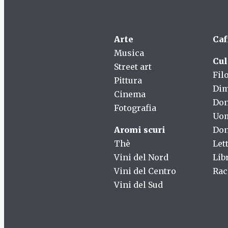
Arte
Caf
Musica
Cul
Street art
Fil
Pittura
Dim
Cinema
Do
Fotografia
Uo
Aromi scuri
Don
Thè
Let
Vini del Nord
Lib
Vini del Centro
Rac
Vini del Sud