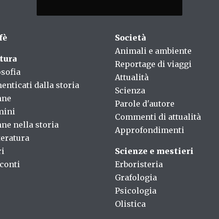
fè
Società
Animali e ambiente
tura
Reportage di viaggi
osofia
Attualità
enticati dalla storia
Scienza
nne
Parole d'autore
mini
Commenti di attualità
ne nella storia
Approfondimenti
teratura
ri
Scienze e mestieri
conti
Erboristeria
Grafologia
Psicologia
Olistica