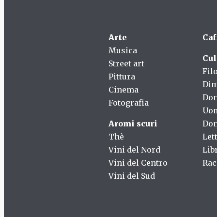
Arte
Caf
Musica
Cul
Street art
Fil
Pittura
Dim
Cinema
Do
Fotografia
Uo
Aromi scuri
Don
Thè
Let
Vini del Nord
Lib
Vini del Centro
Rac
Vini del Sud