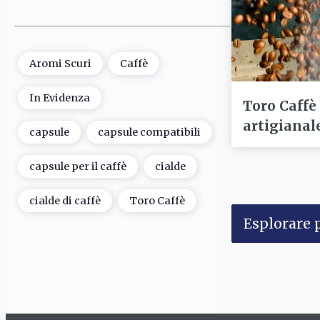
Aromi Scuri
Caffè
In Evidenza
Toro Caffè
artigianale
capsule
capsule compatibili
capsule per il caffè
cialde
cialde di caffè
Toro Caffè
Esplorare p