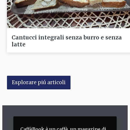
Cantucci integrali senza burro e senza
latte
Esplorare piú articoli
CaffèBook è un caffè, un magazine di