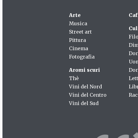
Arte
Caf
Musica
Cul
Street art
Fil
Pittura
Dim
Cinema
Do
Fotografia
Uo
Aromi scuri
Don
Thè
Let
Vini del Nord
Lib
Vini del Centro
Rac
Vini del Sud