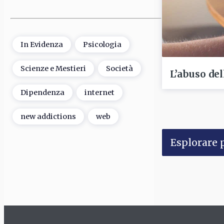
In Evidenza
Psicologia
Scienze e Mestieri
Società
L’abuso de
Dipendenza
internet
new addictions
web
Esplorare p