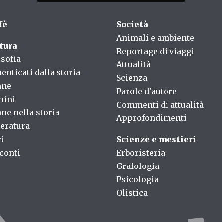
fè
Società
Animali e ambiente
tura
Reportage di viaggi
osofia
Attualità
enticati dalla storia
Scienza
nne
Parole d'autore
mini
Commenti di attualità
ne nella storia
Approfondimenti
teratura
ri
Scienze e mestieri
conti
Erboristeria
Grafologia
Psicologia
Olistica