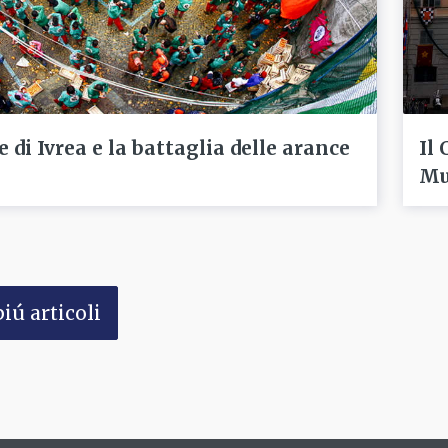
e di Ivrea e la battaglia delle arance
Il 
Mu
iú articoli