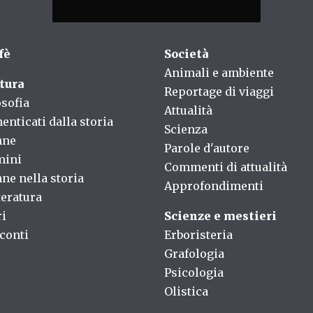
fè
Società
Animali e ambiente
tura
Reportage di viaggi
osofia
Attualità
enticati dalla storia
Scienza
nne
Parole d'autore
mini
Commenti di attualità
ne nella storia
Approfondimenti
teratura
ri
Scienze e mestieri
conti
Erboristeria
Grafologia
Psicologia
Olistica