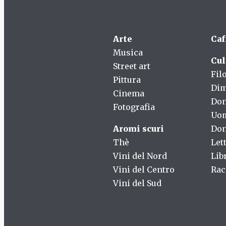
Arte
Caf
Musica
Cul
Street art
Fil
Pittura
Dim
Cinema
Do
Fotografia
Uo
Aromi scuri
Don
Thè
Let
Vini del Nord
Lib
Vini del Centro
Rac
Vini del Sud