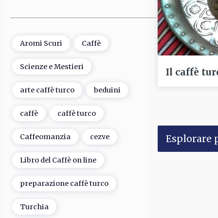
Aromi Scuri
Caffè
Scienze e Mestieri
Il caffè tu
arte caffè turco
beduini
caffè
caffè turco
Caffeomanzia
cezve
Esplorare p
Libro del Caffè on line
preparazione caffè turco
Turchia