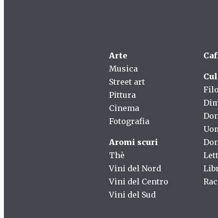
Arte
Caf
Musica
Cul
Street art
Fil
Pittura
Dim
Cinema
Do
Fotografia
Uo
Aromi scuri
Don
Thè
Let
Vini del Nord
Lib
Vini del Centro
Rac
Vini del Sud