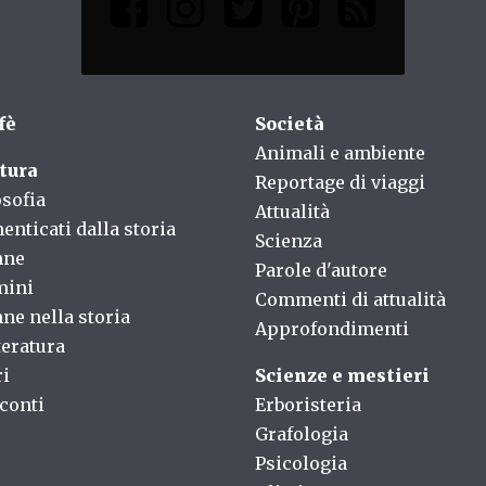
fè
Società
Animali e ambiente
tura
Reportage di viaggi
osofia
Attualità
enticati dalla storia
Scienza
nne
Parole d'autore
mini
Commenti di attualità
ne nella storia
Approfondimenti
teratura
ri
Scienze e mestieri
conti
Erboristeria
Grafologia
Psicologia