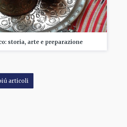
rco: storia, arte e preparazione
iú articoli