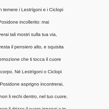
 temere i Lestrígoni e i Ciclopi
osidone incollerito: mai
verai tali mostri sulla tua via,
resta il pensiero alto, e squisita
’emozione che ti tocca il cuore
l corpo. Né Lestrígoni o Ciclopi
Posidone asprigno incontrerai,
non li rechi dentro, nel tuo cuore,
non li drizza il cuore innanzi a te.