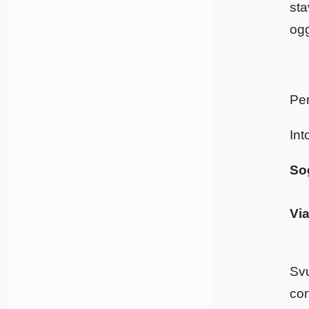
sta
ogg
Ri
Pen
Int
Sog
Via
Svu
con