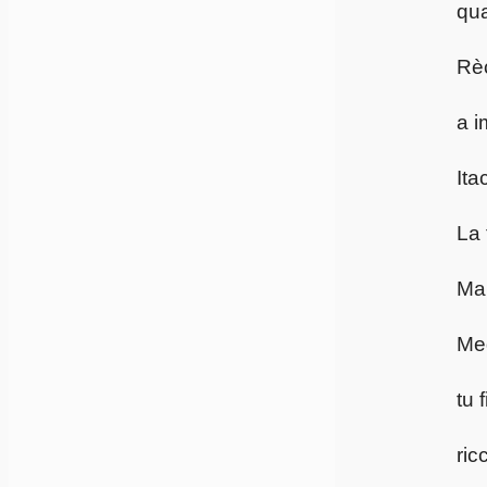
qua
Rèc
a i
Ita
La 
Ma 
Meg
tu 
ric