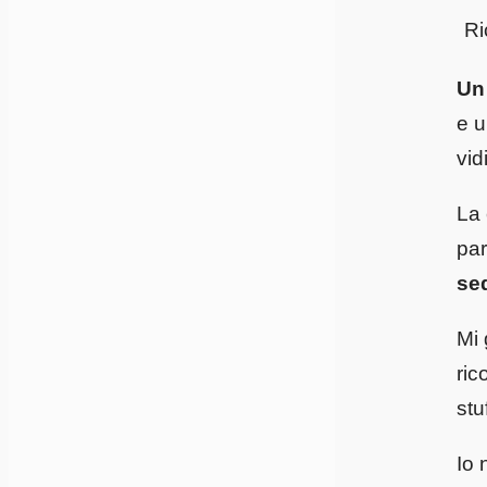
Ri
Un
e u
vid
La 
par
se
Mi 
ric
stu
Io 