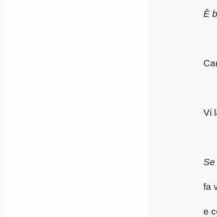
È b
Ca
Vi 
Se 
fa 
e c