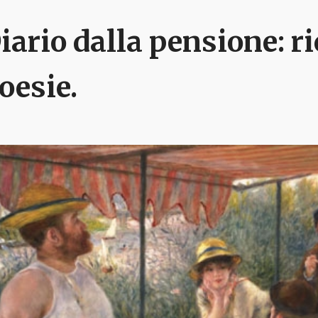
iario dalla pensione: ri
oesie.