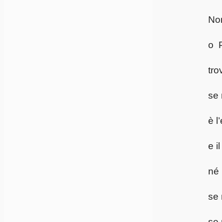
Non
o P
tro
se 
è l
e i
né 
se 
se 