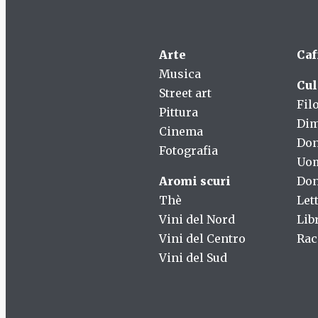
Arte
Caf
Musica
Cul
Street art
Fil
Pittura
Dim
Cinema
Do
Fotografia
Uo
Aromi scuri
Don
Thè
Let
Vini del Nord
Lib
Vini del Centro
Rac
Vini del Sud