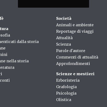
fè
Società
Animali e ambiente
tura
Reportage di viaggi
osofia
Attualità
enticati dalla storia
Scienza
nne
Parole d'autore
mini
Commenti di attualità
ne nella storia
Approfondimenti
teratura
ri
Scienze e mestieri
conti
Erboristeria
Grafologia
Psicologia
Olistica