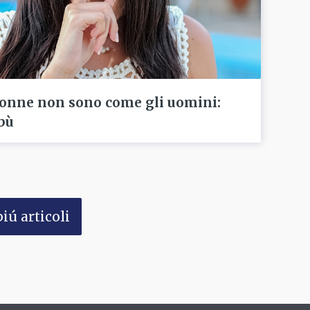
donne non sono come gli uomini:
abù
iú articoli