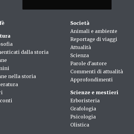
fè
Società
Animali e ambiente
tura
Reportage di viaggi
osofia
Attualità
enticati dalla storia
Scienza
nne
Parole d'autore
mini
Commenti di attualità
ne nella storia
Approfondimenti
teratura
ri
Scienze e mestieri
conti
Erboristeria
Grafologia
Psicologia
Olistica