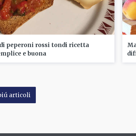
i peperoni rossi tondi ricetta
Ma
emplice e buona
di
iú articoli