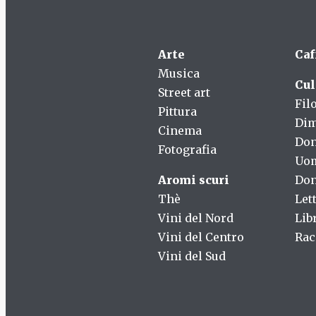
Arte
Caf
Musica
Cul
Street art
Fil
Pittura
Dim
Cinema
Do
Fotografia
Uo
Aromi scuri
Don
Thè
Let
Vini del Nord
Lib
Vini del Centro
Rac
Vini del Sud