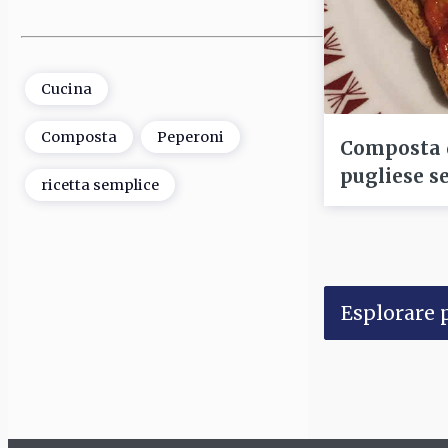
Cucina
Composta
Peperoni
Composta d
pugliese s
ricetta semplice
Esplorare p