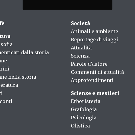
fè
Società
Animali e ambiente
tura
Reportage di viaggi
osofia
Attualità
enticati dalla storia
Scienza
nne
Parole d'autore
mini
Commenti di attualità
ne nella storia
Approfondimenti
teratura
ri
Scienze e mestieri
conti
Erboristeria
Grafologia
Psicologia
Olistica