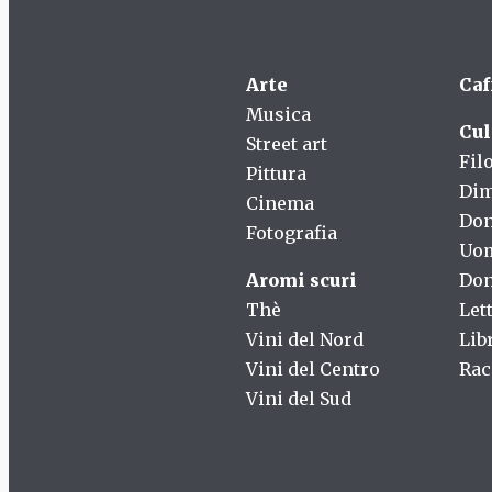
Arte
Caf
Musica
Cul
Street art
Fil
Pittura
Dim
Cinema
Do
Fotografia
Uo
Aromi scuri
Don
Thè
Let
Vini del Nord
Lib
Vini del Centro
Rac
Vini del Sud